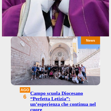
News
AGO
Campo scuola Diocesano
6
“Perfetta Letizia”:
un’esperienza che continua nel
cuore