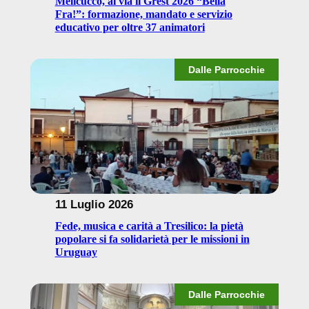
Melicucco, al via il Grest 2026 “Bella
Fra!”: formazione, mandato e servizio
educativo per oltre 37 animatori
Dalle Parrocchie
11 Luglio 2026
Fede, musica e carità a Tresilico: la pietà
popolare si fa solidarietà per le missioni in
Uruguay
Dalle Parrocchie