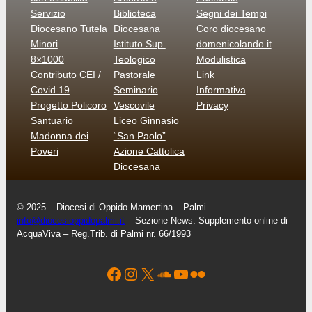
Servizio
Biblioteca
Segni dei Tempi
Diocesano Tutela
Diocesana
Coro diocesano
Minori
Istituto Sup.
domenicolando.it
8×1000
Teologico
Modulistica
Contributo CEI /
Pastorale
Link
Covid 19
Seminario
Informativa
Progetto Policoro
Vescovile
Privacy
Santuario
Liceo Ginnasio
Madonna dei
“San Paolo”
Poveri
Azione Cattolica
Diocesana
© 2025 – Diocesi di Oppido Mamertina – Palmi –
info@diocesioppidopalmi.it
– Sezione News: Supplemento online di
AcquaViva – Reg.Trib. di Palmi nr. 66/1993
Facebook
Instagram
X
Soundcloud
YouTube
Flickr