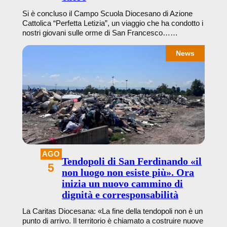
Si è concluso il Campo Scuola Diocesano di Azione
Cattolica “Perfetta Letizia”, un viaggio che ha condotto i
nostri giovani sulle orme di San Francesco……
News
AGO
Tendopoli di San Ferdinando «il
5
non luogo non esiste più». Ora
inizia un nuovo cammino di
dignità e corresponsabilità
La Caritas Diocesana: «La fine della tendopoli non è un
punto di arrivo. Il territorio è chiamato a costruire nuove