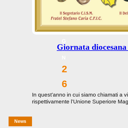
G
Giornata diocesana 
E
N
2
6
In quest’anno in cui siamo chiamati a v
rispettivamente l’Unione Superiore Mag
News