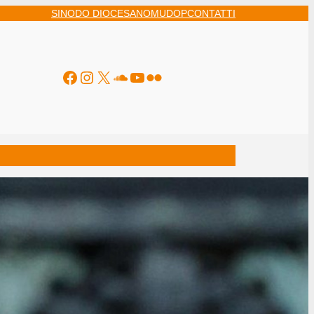
SINODO DIOCESANO
MUDOP
CONTATTI
Facebook
Instagram
X
Soundcloud
YouTube
Flickr