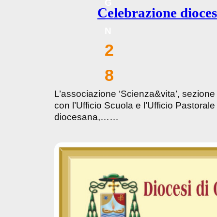
G
Celebrazione dioces
E
N
2
8
L’associazione ‘Scienza&vita’, sezione
con l’Ufficio Scuola e l’Ufficio Pastorale
diocesana,……