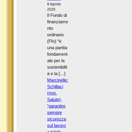
8 Agosto
2026
Il Fondo di
finanziame
nto
ordinario
(Ffo) “è
una partita
fondament
ale per la
sostenibilit
à e la […]
Marcinelle:
Schillaci
(min.
Salute),
“garantire
sempre
sicurezza
sul lavoro
a tutela