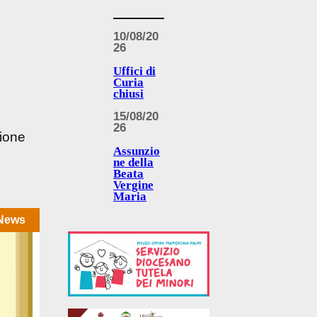
10/08/20
26
Uffici di
Curia
chiusi
15/08/20
26
zione
Assunzio
ne della
Beata
Vergine
Maria
News