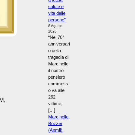
salute e
vita delle
persone”
8 Agosto
2026
“Nel 70°
anniversari
o della
tragedia di
Marcinelle
il nostro
pensiero
commoss
o va alle
262
SM,
vittime,
[…]
Marcinelle:
Bozzer
(Anmil),