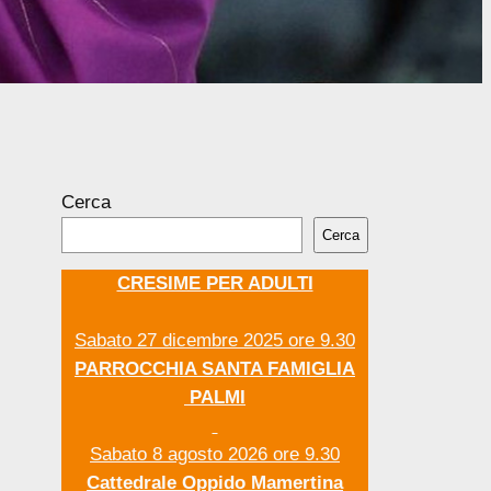
Cerca
Cerca
CRESIME PER ADULTI
Sabato 27 dicembre 2025 ore 9.30
PARROCCHIA SANTA FAMIGLIA
PALMI
Sabato 8 agosto 2026 ore 9.30
Cattedrale Oppido Mamertina