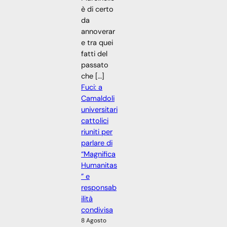
è di certo
da
annoverar
e tra quei
fatti del
passato
che […]
Fuci: a
Camaldoli
universitari
cattolici
riuniti per
parlare di
“Magnifica
Humanitas
” e
responsab
ilità
condivisa
8 Agosto