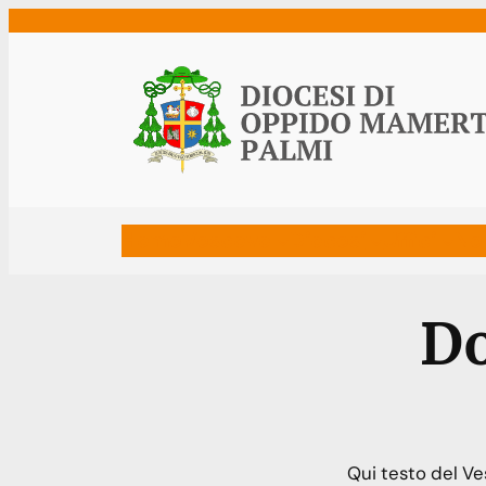
Vai
al
contenuto
Home
Vescovo
Diocesi
Uffici
Ne
D
Qui testo del V