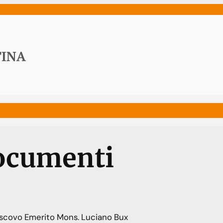
ws
Media
Documenti
Acqua Viva News
Contat
ocumenti
escovo Emerito Mons. Luciano Bux