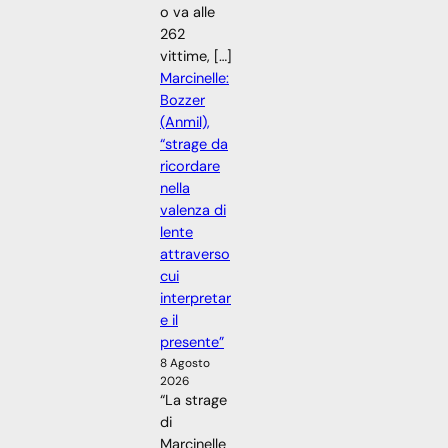
o va alle
262
vittime, […]
Marcinelle:
Bozzer
(Anmil),
“strage da
ricordare
nella
valenza di
lente
attraverso
cui
interpretar
e il
presente”
8 Agosto
2026
“La strage
di
Marcinelle