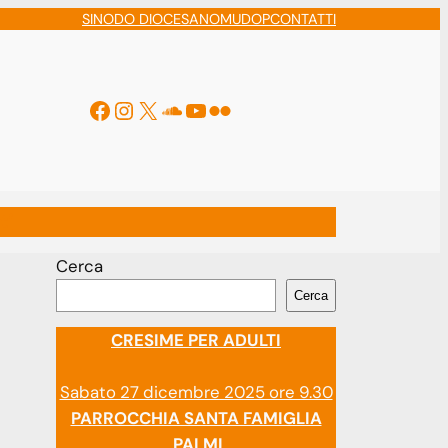
SINODO DIOCESANO
MUDOP
CONTATTI
Facebook
Instagram
X
Soundcloud
YouTube
Flickr
ti
Cerca
Cerca
CRESIME PER ADULTI
Sabato 27 dicembre 2025 ore 9.30
PARROCCHIA SANTA FAMIGLIA
PALMI