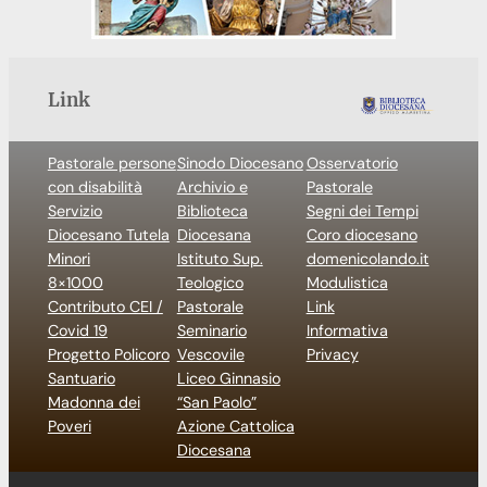
Link
Pastorale persone
Sinodo Diocesano
Osservatorio
con disabilità
Archivio e
Pastorale
Servizio
Biblioteca
Segni dei Tempi
Diocesano Tutela
Diocesana
Coro diocesano
Minori
Istituto Sup.
domenicolando.it
8×1000
Teologico
Modulistica
Contributo CEI /
Pastorale
Link
Covid 19
Seminario
Informativa
Progetto Policoro
Vescovile
Privacy
Santuario
Liceo Ginnasio
Madonna dei
“San Paolo”
Poveri
Azione Cattolica
Diocesana