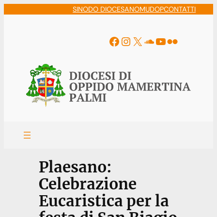
Vai
SINODO DIOCESANO
MUDOP
CONTATTI
al
contenuto
Facebook
Instagram
X
Soundcloud
YouTube
Flickr
Plaesano:
Celebrazione
Eucaristica per la