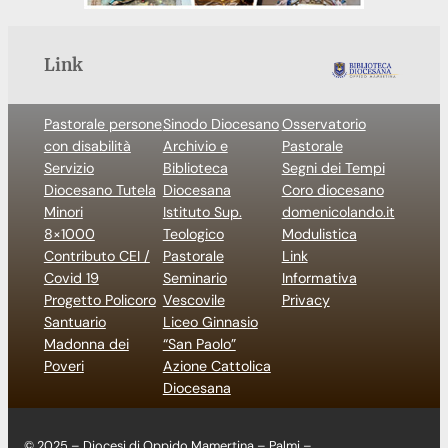
Link
Pastorale persone
Sinodo Diocesano
Osservatorio
con disabilità
Archivio e
Pastorale
Servizio
Biblioteca
Segni dei Tempi
Diocesano Tutela
Diocesana
Coro diocesano
Minori
Istituto Sup.
domenicolando.it
8×1000
Teologico
Modulistica
Contributo CEI /
Pastorale
Link
Covid 19
Seminario
Informativa
Progetto Policoro
Vescovile
Privacy
Santuario
Liceo Ginnasio
Madonna dei
“San Paolo”
Poveri
Azione Cattolica
Diocesana
© 2025 – Diocesi di Oppido Mamertina – Palmi –