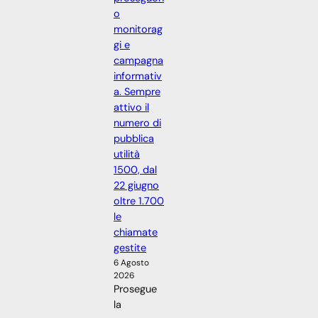
o
monitorag
gi e
campagna
informativ
a. Sempre
attivo il
numero di
pubblica
utilità
1500, dal
22 giugno
oltre 1.700
le
chiamate
gestite
6 Agosto
2026
Prosegue
la