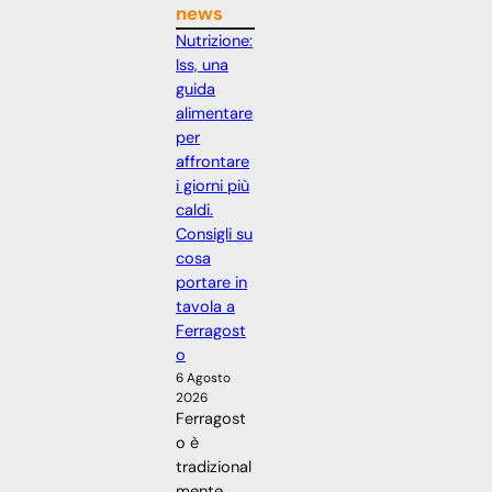
news
Nutrizione:
Iss, una
guida
alimentare
per
affrontare
i giorni più
caldi.
Consigli su
cosa
portare in
tavola a
Ferragost
o
6 Agosto
2026
Ferragost
o è
tradizional
mente