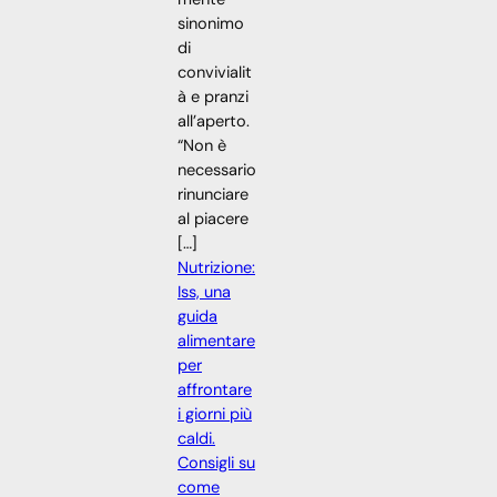
sinonimo
di
convivialit
à e pranzi
all’aperto.
“Non è
necessario
rinunciare
al piacere
[…]
Nutrizione:
Iss, una
guida
alimentare
per
affrontare
i giorni più
caldi.
Consigli su
come