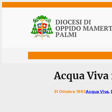
Vai
al
contenuto
Home
Vescovo
Diocesi
Uffici
Ne
Acqua Viva 
31 Ottobre 1993
Acqua Viva
, 