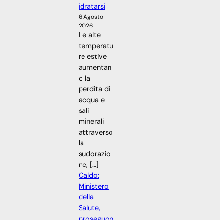
idratarsi
6 Agosto
2026
Le alte
temperatu
re estive
aumentan
o la
perdita di
acqua e
sali
minerali
attraverso
la
sudorazio
ne, […]
Caldo:
Ministero
della
Salute,
proseguon