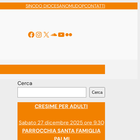
SINODO DIOCESANO
MUDOP
CONTATTI
Facebook
Instagram
X
Soundcloud
YouTube
Flickr
ti
Cerca
Cerca
CRESIME PER ADULTI
Sabato 27 dicembre 2025 ore 9.30
PARROCCHIA SANTA FAMIGLIA
PALMI