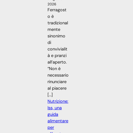
2026
Ferragost
o è
tradizional
mente
sinonimo
di
convivialit
à e pranzi
all’aperto.
“Non è
necessario
rinunciare
al piacere
[…]
Nutrizione:
Iss, una
guida
alimentare
per