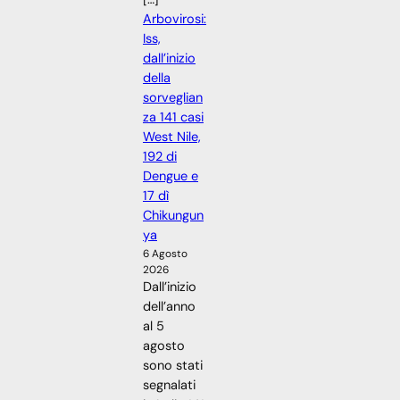
Arbovirosi:
Iss,
dall’inizio
della
sorveglian
za 141 casi
West Nile,
192 di
Dengue e
17 dì
Chikungun
ya
6 Agosto
2026
Dall’inizio
dell’anno
al 5
agosto
sono stati
segnalati