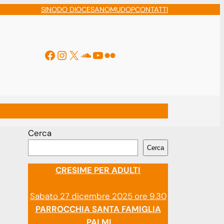
SINODO DIOCESANO
MUDOP
CONTATTI
Facebook
Instagram
X
Soundcloud
YouTube
Flickr
ti
Cerca
Cerca
CRESIME PER ADULTI
Sabato 27 dicembre 2025 ore 9.30
PARROCCHIA SANTA FAMIGLIA
PALMI