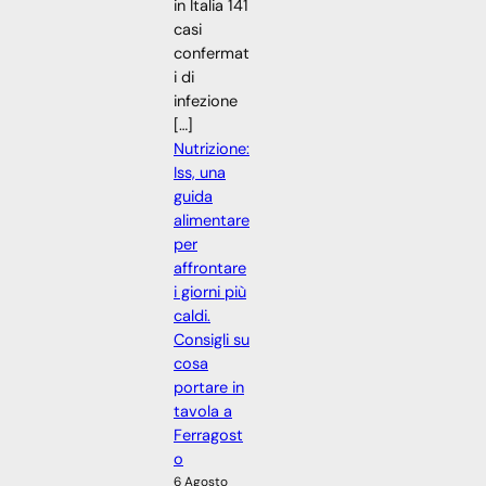
in Italia 141
casi
confermat
i di
infezione
[…]
Nutrizione:
Iss, una
guida
alimentare
per
affrontare
i giorni più
caldi.
Consigli su
cosa
portare in
tavola a
Ferragost
o
6 Agosto