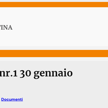
ws
Media
Documenti
Acqua Viva News
Contat
nr.1 30 gennaio
, 
Documenti