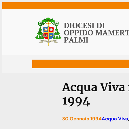
Vai
al
contenuto
Home
Vescovo
Diocesi
Uffici
Ne
Acqua Viva 
1994
30 Gennaio 1994
Acqua Viva