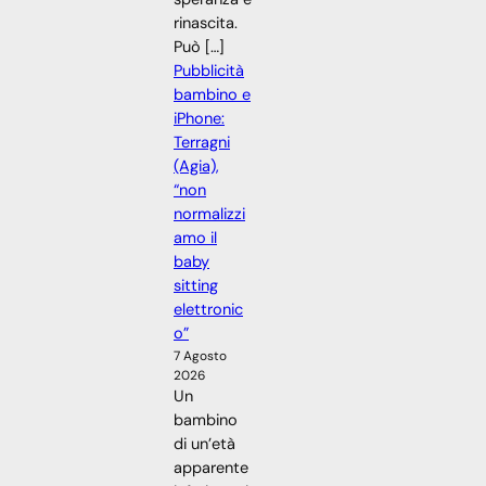
rinascita.
Può […]
Pubblicità
bambino e
iPhone:
Terragni
(Agia),
“non
normalizzi
amo il
baby
sitting
elettronic
o”
7 Agosto
2026
Un
bambino
di un’età
apparente