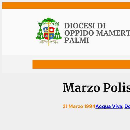
Vai
al
contenuto
Home
Vescovo
Diocesi
Uffici
Ne
Marzo Poli
31 Marzo 1994
Acqua Viva
, 
D