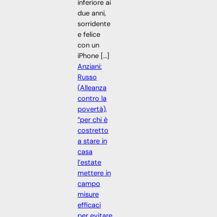
inferiore ai
due anni,
sorridente
e felice
con un
iPhone […]
Anziani:
Russo
(Alleanza
contro la
povertà),
“per chi è
costretto
a stare in
casa
l’estate
mettere in
campo
misure
efficaci
per evitare