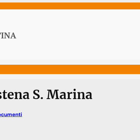
ws
Media
Documenti
Acqua Viva News
Contat
stena S. Marina
ocumenti