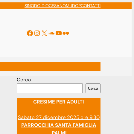
SINODO DIOCESANO
MUDOP
CONTATTI
Facebook
Instagram
X
Soundcloud
YouTube
Flickr
ti
Cerca
Cerca
CRESIME PER ADULTI
Sabato 27 dicembre 2025 ore 9.30
PARROCCHIA SANTA FAMIGLIA
PALMI