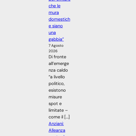
che le
mura
domestich
e siano
una
gabbia”
7 Agosto
2026
Di fronte
all’emerge
nza caldo
“a livello
politico,
esistono
misure
spot e
limitate –
come il […]
Anziani:
Alleanza