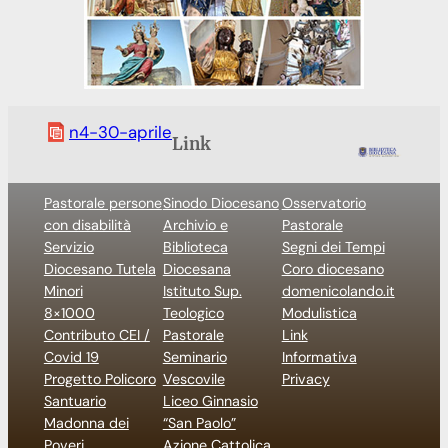
n4-30-aprile
Link
Pastorale persone
Sinodo Diocesano
Osservatorio
con disabilità
Archivio e
Pastorale
Servizio
Biblioteca
Segni dei Tempi
Diocesano Tutela
Diocesana
Coro diocesano
Minori
Istituto Sup.
domenicolando.it
8×1000
Teologico
Modulistica
Contributo CEI /
Pastorale
Link
Covid 19
Seminario
Informativa
Progetto Policoro
Vescovile
Privacy
Santuario
Liceo Ginnasio
Madonna dei
“San Paolo”
Poveri
Azione Cattolica