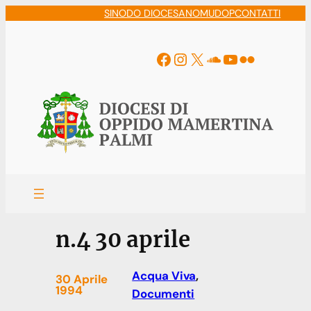
Vai
SINODO DIOCESANO
MUDOP
CONTATTI
al
contenuto
Facebook
Instagram
X
Soundcloud
YouTube
Flickr
n.4 30 aprile
Acqua Viva
, 
30 Aprile
1994
Documenti