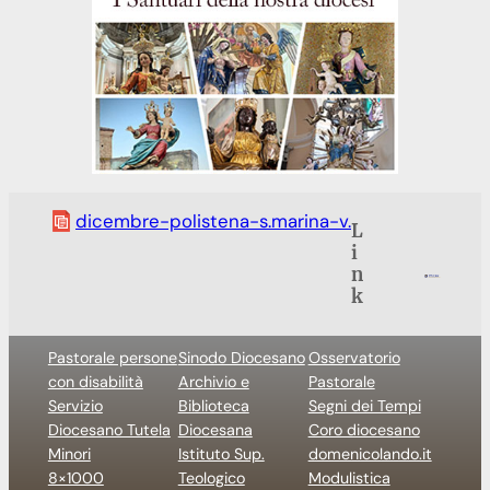
dicembre-polistena-s.marina-v.
L
i
n
k
Pastorale persone
Sinodo Diocesano
Osservatorio
con disabilità
Archivio e
Pastorale
Servizio
Biblioteca
Segni dei Tempi
Diocesano Tutela
Diocesana
Coro diocesano
Minori
Istituto Sup.
domenicolando.it
8×1000
Teologico
Modulistica