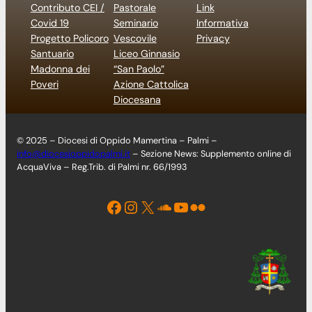
Contributo CEI /
Pastorale
Link
Covid 19
Seminario
Informativa
Progetto Policoro
Vescovile
Privacy
Santuario
Liceo Ginnasio
Madonna dei
“San Paolo”
Poveri
Azione Cattolica
Diocesana
© 2025 – Diocesi di Oppido Mamertina – Palmi –
info@diocesioppidopalmi.it
– Sezione News: Supplemento online di
AcquaViva – Reg.Trib. di Palmi nr. 66/1993
Facebook
Instagram
X
Soundcloud
YouTube
Flickr