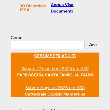
Acqua Viva
, 
30 Dicembre
1994
Documenti
Cerca
Cerca
CRESIME PER ADULTI
Sabato 27 dicembre 2025 ore 9.30
PARROCCHIA SANTA FAMIGLIA PALMI
Sabato 8 agosto 2026 ore 9.30
Cattedrale Oppido Mamertina