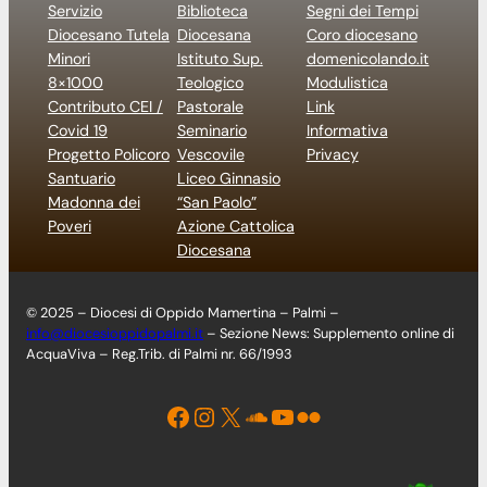
Servizio
Biblioteca
Segni dei Tempi
Diocesano Tutela
Diocesana
Coro diocesano
Minori
Istituto Sup.
domenicolando.it
8×1000
Teologico
Modulistica
Contributo CEI /
Pastorale
Link
Covid 19
Seminario
Informativa
Progetto Policoro
Vescovile
Privacy
Santuario
Liceo Ginnasio
Madonna dei
“San Paolo”
Poveri
Azione Cattolica
Diocesana
© 2025 – Diocesi di Oppido Mamertina – Palmi –
info@diocesioppidopalmi.it
– Sezione News: Supplemento online di
AcquaViva – Reg.Trib. di Palmi nr. 66/1993
Facebook
Instagram
X
Soundcloud
YouTube
Flickr