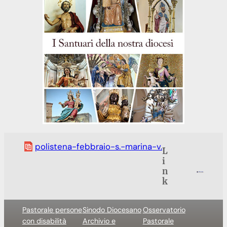
polistena-febbraio-s.-marina-v.
L
i
n
k
Pastorale persone
Sinodo Diocesano
Osservatorio
con disabilità
Archivio e
Pastorale