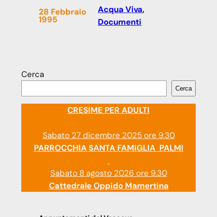
Acqua Viva
, 
28 Febbraio
1995
Documenti
Cerca
Cerca
CRESIME PER ADULTI
Sabato 27 dicembre 2025 ore 9.30
PARROCCHIA SANTA FAMIGLIA PALMI
Sabato 8 agosto 2026 ore 9.30
Cattedrale Oppido Mamertina