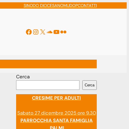
SINODO DIOCESANO
MUDOP
CONTATTI
Facebook
Instagram
X
Soundcloud
YouTube
Flickr
ti
Cerca
Cerca
CRESIME PER ADULTI
Sabato 27 dicembre 2025 ore 9.30
PARROCCHIA SANTA FAMIGLIA
PALMI