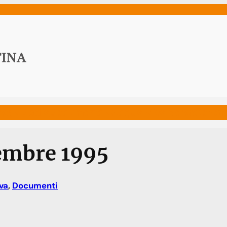
ws
Media
Documenti
Acqua Viva News
Contat
tembre 1995
va
, 
Documenti