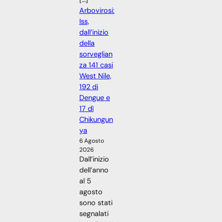
Arbovirosi:
Iss,
dall’inizio
della
sorveglian
za 141 casi
West Nile,
192 di
Dengue e
17 dì
Chikungun
ya
6 Agosto
2026
Dall’inizio
dell’anno
al 5
agosto
sono stati
segnalati