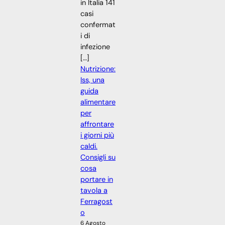
in Italia 141
casi
confermat
i di
infezione
[…]
Nutrizione:
Iss, una
guida
alimentare
per
affrontare
i giorni più
caldi.
Consigli su
cosa
portare in
tavola a
Ferragost
o
6 Agosto