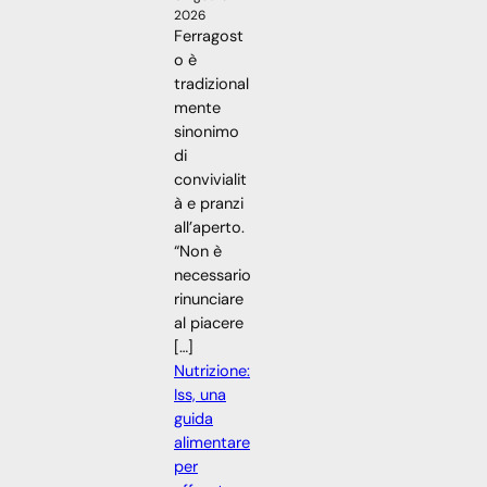
2026
Ferragost
o è
tradizional
mente
sinonimo
di
convivialit
à e pranzi
all’aperto.
“Non è
necessario
rinunciare
al piacere
[…]
Nutrizione:
Iss, una
guida
alimentare
per