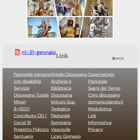
n1-31-gennaio
Link
Pastorale persone
Sinodo Diocesano
Osservatorio
con disabilità
Archivio e
Pastorale
Servizio
Biblioteca
Segni dei Tempi
Diocesano Tutela
Diocesana
Coro diocesano
Minori
Istituto Sup.
domenicolando.it
8×1000
Teologico
Modulistica
Contributo CEI /
Pastorale
Link
Covid 19
Seminario
Informativa
Progetto Policoro
Vescovile
Privacy
Santuario
Liceo Ginnasio