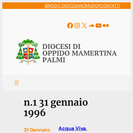
Vai
SINODO DIOCESANO
MUDOP
CONTATTI
al
contenuto
Facebook
Instagram
X
Soundcloud
YouTube
Flickr
n.1 31 gennaio
1996
Acqua Viva
, 
31 Gennaio