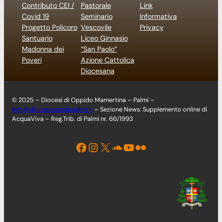
Contributo CEI /
Pastorale
Link
Covid 19
Seminario
Informativa
Progetto Policoro
Vescovile
Privacy
Santuario
Liceo Ginnasio
Madonna dei
“San Paolo”
Poveri
Azione Cattolica
Diocesana
© 2025 – Diocesi di Oppido Mamertina – Palmi –
info@diocesioppidopalmi.it
– Sezione News: Supplemento online di
AcquaViva – Reg.Trib. di Palmi nr. 66/1993
Facebook
Instagram
X
Soundcloud
YouTube
Flickr