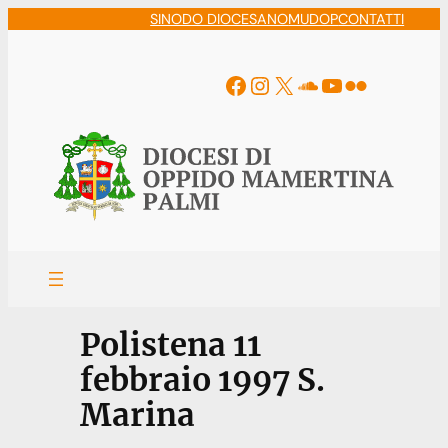
Vai
SINODO DIOCESANO
MUDOP
CONTATTI
al
contenuto
Facebook
Instagram
X
Soundcloud
YouTube
Flickr
Polistena 11
febbraio 1997 S.
Marina