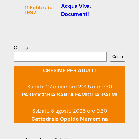
Acqua Viva
, 
11 Febbraio
1997
Documenti
Cerca
Cerca
CRESIME PER ADULTI
Sabato 27 dicembre 2025 ore 9.30
PARROCCHIA SANTA FAMIGLIA PALMI
Sabato 8 agosto 2026 ore 9.30
Cattedrale Oppido Mamertina