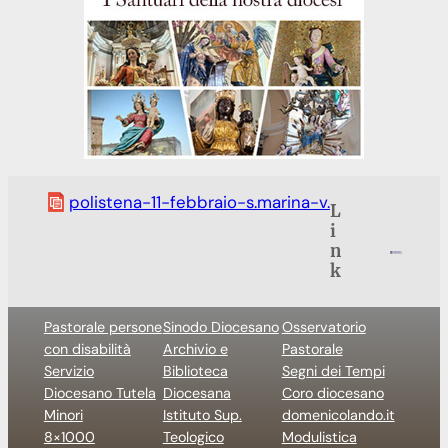
polistena-11-febbraio-s.marina-v.
L
i
n
k
Pastorale persone
Sinodo Diocesano
Osservatorio
con disabilità
Archivio e
Pastorale
Servizio
Biblioteca
Segni dei Tempi
Diocesano Tutela
Diocesana
Coro diocesano
Minori
Istituto Sup.
domenicolando.it
8×1000
Teologico
Modulistica