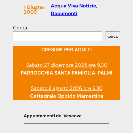
Acqua Viva Notizie
, 
1 Giugno
2003
Documenti
Cerca
Cerca
CRESIME PER ADULTI
Sabato 27 dicembre 2025 ore 9.30
PARROCCHIA SANTA FAMIGLIA PALMI
Sabato 8 agosto 2026 ore 9.30
Cattedrale Oppido Mamertina
Appuntamenti del Vescovo