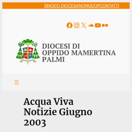
Vai
SINODO DIOCESANO
MUDOP
CONTATTI
al
contenuto
Facebook
Instagram
X
Soundcloud
YouTube
Flickr
Acqua Viva
Notizie Giugno
2003