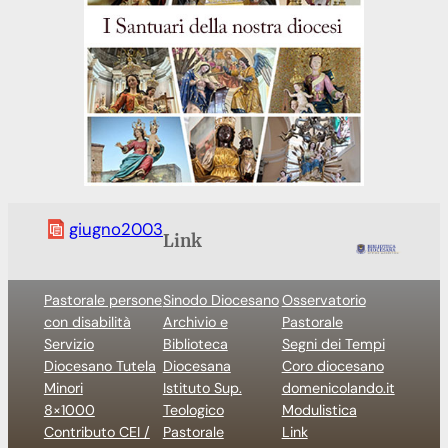
giugno2003
Link
Pastorale persone
Sinodo Diocesano
Osservatorio
con disabilità
Archivio e
Pastorale
Servizio
Biblioteca
Segni dei Tempi
Diocesano Tutela
Diocesana
Coro diocesano
Minori
Istituto Sup.
domenicolando.it
8×1000
Teologico
Modulistica
Contributo CEI /
Pastorale
Link