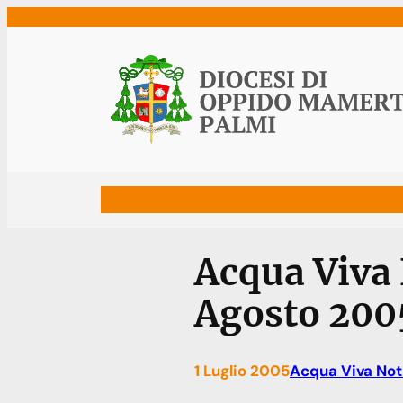
Vai
al
contenuto
Home
Vescovo
Diocesi
Uffici
Ne
Acqua Viva 
Agosto 200
1 Luglio 2005
Acqua Viva Not