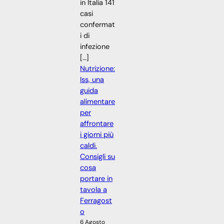
in Italia 141
casi
confermat
i di
infezione
[…]
Nutrizione:
Iss, una
guida
alimentare
per
affrontare
i giorni più
caldi.
Consigli su
cosa
portare in
tavola a
Ferragost
o
6 Agosto