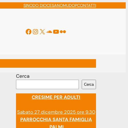
SINODO DIOCESANO
MUDOP
CONTATTI
Facebook
Instagram
X
Soundcloud
YouTube
Flickr
ti
Cerca
Cerca
CRESIME PER ADULTI
Sabato 27 dicembre 2025 ore 9.30
PARROCCHIA SANTA FAMIGLIA
PALMI