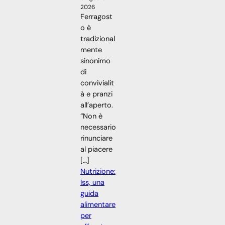
2026
Ferragost
o è
tradizional
mente
sinonimo
di
convivialit
à e pranzi
all’aperto.
“Non è
necessario
rinunciare
al piacere
[…]
Nutrizione:
Iss, una
guida
alimentare
per