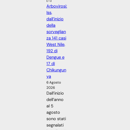
Arbovirosi:
Iss,
dall’inizio
della
sorveglian
za 141 casi
West Nile,
192 di
Dengue e
17 dì
Chikungun
ya
6 Agosto
2026
Dall’inizio
dell’anno
al 5
agosto
sono stati
segnalati