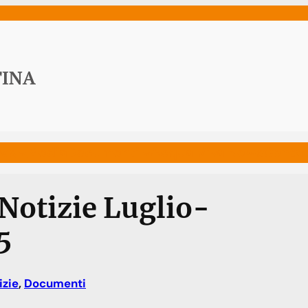
ws
Media
Documenti
Acqua Viva News
Contat
Notizie Luglio-
5
izie
, 
Documenti