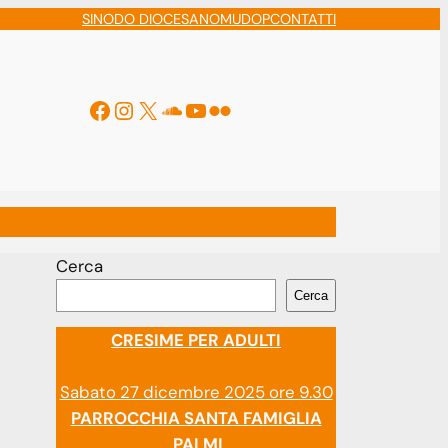
SINODO DIOCESANO
MUDOP
CONTATTI
Facebook
Instagram
X
Soundcloud
YouTube
Flickr
ti
Cerca
Cerca
CRESIME PER ADULTI
Sabato 27 dicembre 2025 ore 9.30
PARROCCHIA SANTA FAMIGLIA
PALMI