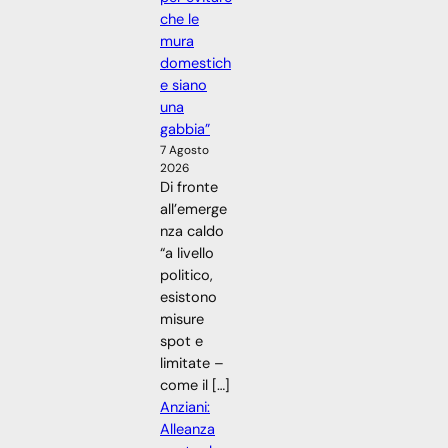
che le
mura
domestich
e siano
una
gabbia”
7 Agosto
2026
Di fronte
all’emerge
nza caldo
“a livello
politico,
esistono
misure
spot e
limitate –
come il […]
Anziani:
Alleanza