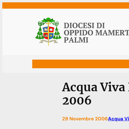
Vai
al
contenuto
Home
Vescovo
Diocesi
Uffici
Ne
Acqua Viva
2006
29 Novembre 2006
Acqua Vi