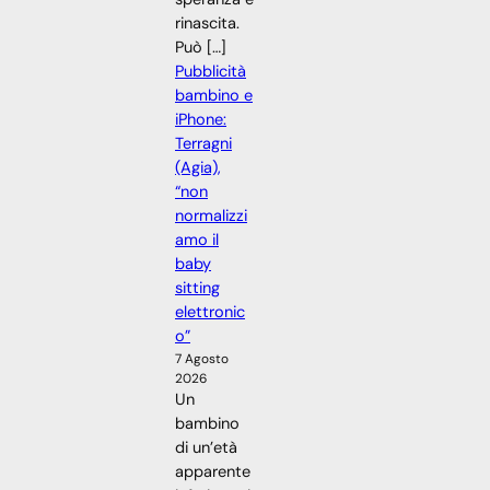
rinascita.
Può […]
Pubblicità
bambino e
iPhone:
Terragni
(Agia),
“non
normalizzi
amo il
baby
sitting
elettronic
o”
7 Agosto
2026
Un
bambino
di un’età
apparente