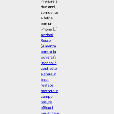
inferiore ai
due anni,
sorridente
e felice
con un
iPhone […]
Anziani:
Russo
(Alleanza
contro la
povertà),
“per chi è
costretto
a stare in
casa
l’estate
mettere in
campo
misure
efficaci
per evitare