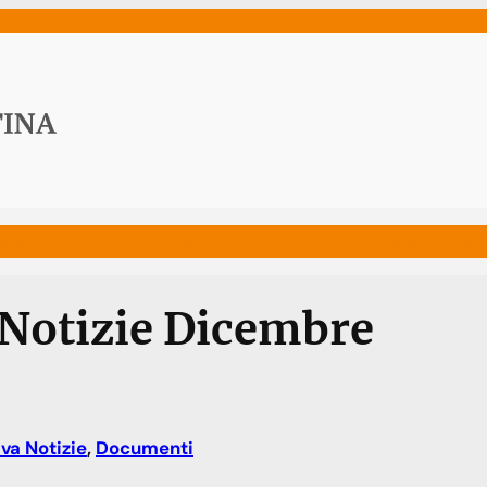
ws
Media
Documenti
Acqua Viva News
Contat
 Notizie Dicembre
va Notizie
, 
Documenti