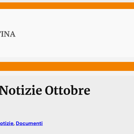
ws
Media
Documenti
Acqua Viva News
Contat
Notizie Ottobre
otizie
, 
Documenti