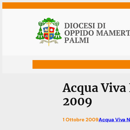
Vai
al
contenuto
Home
Vescovo
Diocesi
Uffici
Ne
Acqua Viva 
2009
1 Ottobre 2009
Acqua Viva N