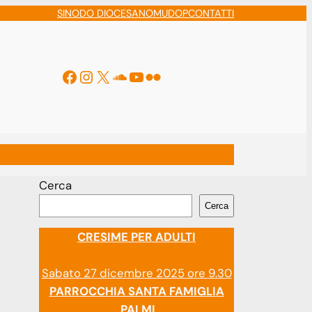
SINODO DIOCESANO
MUDOP
CONTATTI
Facebook
Instagram
X
Soundcloud
YouTube
Flickr
ti
Cerca
Cerca
CRESIME PER ADULTI
Sabato 27 dicembre 2025 ore 9.30
PARROCCHIA SANTA FAMIGLIA
PALMI