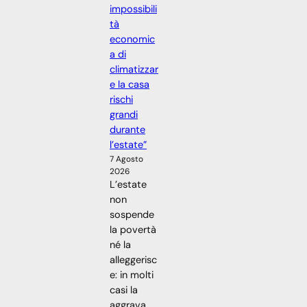
impossibili
tà
economic
a di
climatizzar
e la casa
rischi
grandi
durante
l’estate”
7 Agosto
2026
L’estate
non
sospende
la povertà
né la
alleggerisc
e: in molti
casi la
aggrava,