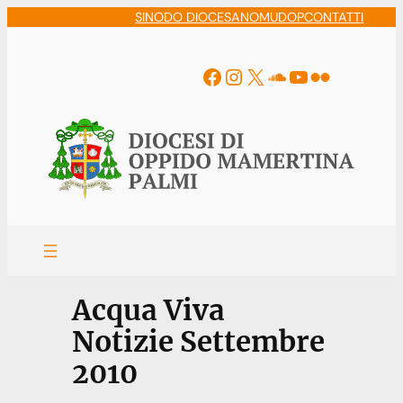
Vai
SINODO DIOCESANO
MUDOP
CONTATTI
al
contenuto
Facebook
Instagram
X
Soundcloud
YouTube
Flickr
Acqua Viva
Notizie Settembre
2010