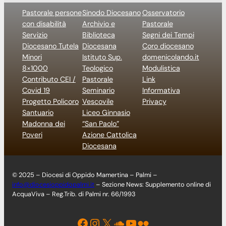
Pastorale persone
Sinodo Diocesano
Osservatorio
con disabilità
Archivio e
Pastorale
Servizio
Biblioteca
Segni dei Tempi
Diocesano Tutela
Diocesana
Coro diocesano
Minori
Istituto Sup.
domenicolando.it
8×1000
Teologico
Modulistica
Contributo CEI /
Pastorale
Link
Covid 19
Seminario
Informativa
Progetto Policoro
Vescovile
Privacy
Santuario
Liceo Ginnasio
Madonna dei
“San Paolo”
Poveri
Azione Cattolica
Diocesana
© 2025 – Diocesi di Oppido Mamertina – Palmi –
info@diocesioppidopalmi.it
– Sezione News: Supplemento online di
AcquaViva – Reg.Trib. di Palmi nr. 66/1993
Facebook
Instagram
X
Soundcloud
YouTube
Flickr