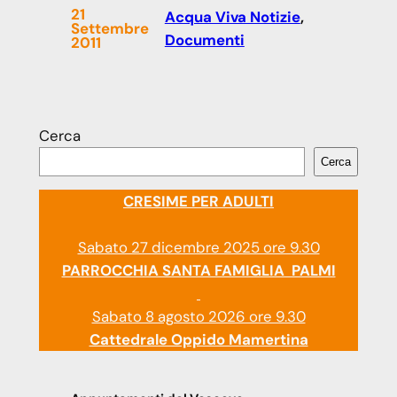
21
Acqua Viva Notizie
, 
Settembre
Documenti
2011
Cerca
Cerca
CRESIME PER ADULTI
Sabato 27 dicembre 2025 ore 9.30
PARROCCHIA SANTA FAMIGLIA PALMI
Sabato 8 agosto 2026 ore 9.30
Cattedrale Oppido Mamertina