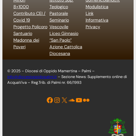
8×1000
Teologico
Modulistica
Contributo CEI /
Pastorale
Link
Covid 19
Seminario
Informativa
Progetto Policoro
Vescovile
Privacy
Santuario
Liceo Ginnasio
Madonna dei
“San Paolo”
Poveri
Azione Cattolica
Diocesana
© 2025 – Diocesi di Oppido Mamertina – Palmi –
info@diocesioppidopalmi.it
– Sezione News: Supplemento online di
AcquaViva – Reg.Trib. di Palmi nr. 66/1993
Facebook
Instagram
X
Soundcloud
YouTube
Flickr