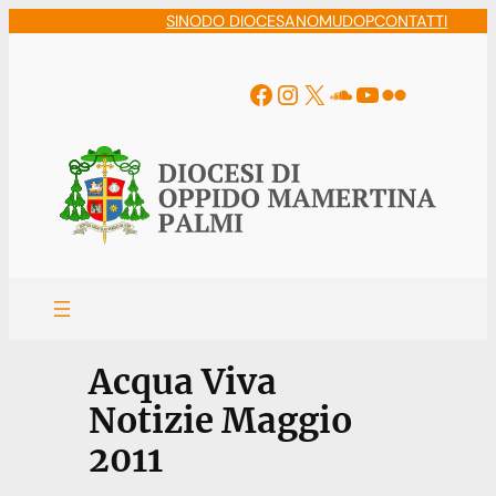
Vai
SINODO DIOCESANO
MUDOP
CONTATTI
al
contenuto
Facebook
Instagram
X
Soundcloud
YouTube
Flickr
Acqua Viva
Notizie Maggio
2011