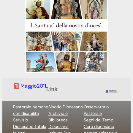
Maggio2011
Link
Pastorale persone
Sinodo Diocesano
Osservatorio
con disabilità
Archivio e
Pastorale
Servizio
Biblioteca
Segni dei Tempi
Diocesano Tutela
Diocesana
Coro diocesano
Minori
Istituto Sup.
domenicolando.it