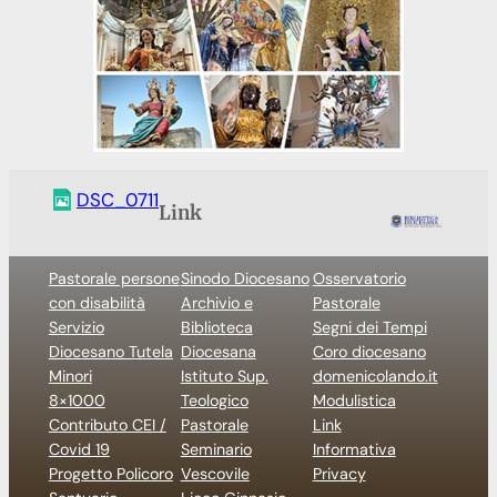
DSC_0711
Link
Pastorale persone
Sinodo Diocesano
Osservatorio
con disabilità
Archivio e
Pastorale
Servizio
Biblioteca
Segni dei Tempi
Diocesano Tutela
Diocesana
Coro diocesano
Minori
Istituto Sup.
domenicolando.it
8×1000
Teologico
Modulistica
Contributo CEI /
Pastorale
Link
Covid 19
Seminario
Informativa
Progetto Policoro
Vescovile
Privacy