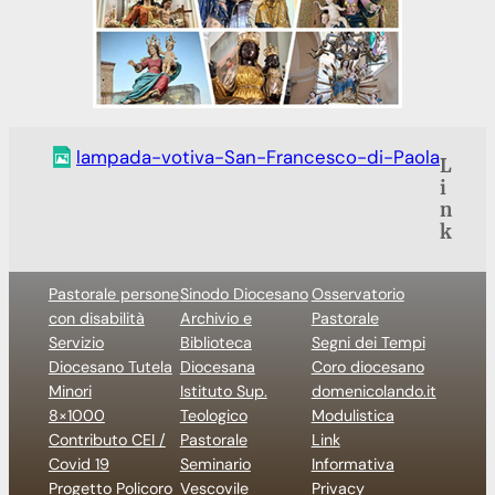
lampada-votiva-San-Francesco-di-Paola
L
i
n
k
Pastorale persone
Sinodo Diocesano
Osservatorio
con disabilità
Archivio e
Pastorale
Servizio
Biblioteca
Segni dei Tempi
Diocesano Tutela
Diocesana
Coro diocesano
Minori
Istituto Sup.
domenicolando.it
8×1000
Teologico
Modulistica
Contributo CEI /
Pastorale
Link
Covid 19
Seminario
Informativa
Progetto Policoro
Vescovile
Privacy