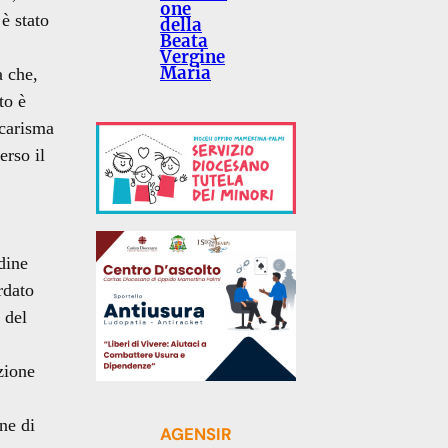
one
è stato
della
Beata
Vergine
Maria
a che,
to è
 carisma
erso il
dine
rdato
e del
zione
ne di
AGENSIR