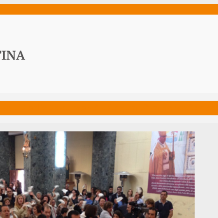
ws
Media
Documenti
Acqua Viva News
Contat