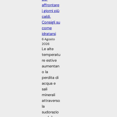
affrontare
i giorni più
caldi.
Consigli su
come
idratarsi
6 Agosto
2026
Le alte
temperatu
re estive
aumentan
o la
perdita di
acqua e
sali
minerali
attraverso
la
sudorazio