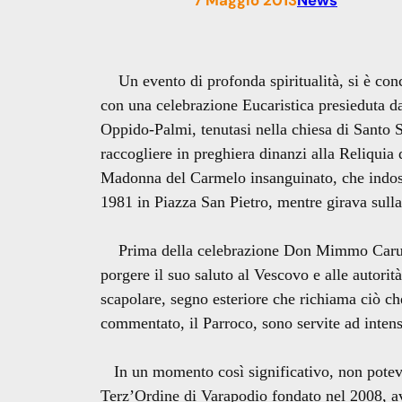
7 Maggio 2013
News
Un evento di profonda spiritualità, si è c
con una celebrazione Eucaristica presieduta 
Oppido-Palmi, tenutasi nella chiesa di Santo St
raccogliere in preghiera dinanzi alla Reliquia
Madonna del Carmelo insanguinato, che indos
1981 in Piazza San Pietro, mentre girava sull
Prima della celebrazione Don Mimmo Caruso,
porgere il suo saluto al Vescovo e alle autorità
scapolare, segno esteriore che richiama ciò ch
commentato, il Parroco, sono servite ad intens
In un momento così significativo, non poteva 
Terz’Ordine di Varapodio fondato nel 2008, av