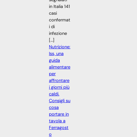
in Italia 141
casi
confermat
i di
infezione
[…]
Nutrizione:
Iss, una
guida
alimentare
per
affrontare
i giorni più
caldi.
Consigli su
cosa
portare in
tavola a
Ferragost
o