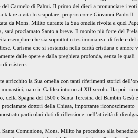
del Carmelo di Palmi. Il primo dei dieci a pronunciare i voti 
a talare a vita lo scapolare, proprio come Giovanni Paolo II.
tata da Mons. Milito durante la Sua omelia rivolta a quel Pap
a, sarà proclamato Santo a breve. Il monito più forte del Prela
vita esemplare che sia soprattutto testimonianza di fede e del
ese. Carisma che si sostanzia nella carità cristiana e amore v
mente dalle opere e dalla preghiera profonda, senza le quali
di esistere.
arricchito la Sua omelia con tanti riferimenti storici dell’or
i monastici, nato in Galilea intorno al XII secolo. Ha poi rico
lo, della Spagna del 1500 e Santa Teresina del Bambin Gesù 
 proclamate dottori della Chiesa, importante riconoscimento
ostrato particolari doti di riflessione nell’attività di divulga
la Santa Comunione, Mons. Milito ha proceduto alla benedizio