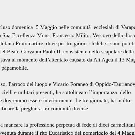
oncluso domenica 5 Maggio nelle comunità ecclesiali di Varap
da Sua Eccellenza Mons. Francesco Milito, Vescovo della dioc
efano Protomartire, dove per tre giorni i fedeli si sono potuti
 del Beato Giovanni Paolo II, consistente nello scapolare della
sava al momento dell’attentato causato da Ali Agca il 13 Ma
a papamobile.
 Parroco del luogo e Vicario Foraneo di Oppido-Taurianov
 civili e militari presenti, ha sottolineato l’importanza dello
e dovremmo essere interiormente. Le tre giornate, ha inoltre
ificare la preghiera fra comunità diverse.
mancare la professione perpetua di fede di dieci carmelitani
venuta durante il rito Eucaristico del pomeriggio del 4 Magg