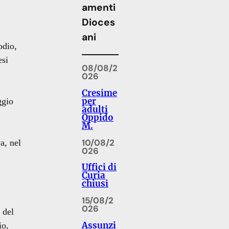
amenti
Dioces
ani
odio,
esi
08/08/2
026
Cresime
per
ggio
adulti
Oppido
M.
10/08/2
a, nel
026
Uffici di
Curia
chiusi
15/08/2
026
 del
Assunzi
io,