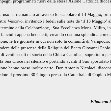
impegni programmati fuori dalla stessa Azione Cattolica dioce
ruso ha richiamato attraverso lo scapolare il 13 Maggio, pri
tro Vescovo, invitando i fedeli sulle note de ‘il 13 Maggio’ a
l termine della Celebrazione, Sua Eccellenza Mons. Milito, i
 fanciulli appena benedetti, creando così una splendida coreog
ione, le tre giornate in cui non solo la comunità di Varapodio
godere della presenza della Reliquia del Beato Giovanni Paolo
di venti secoli di storia della Chiesa Cattolica, soprattutto pe
la Sua Croce nel silenzio e portando avanti il Suo apostolato 
azione hanno preso inoltre parte, Don Antonio Nicolaci, diacon
rdote il prossimo 30 Giugno presso la Cattedrale di Oppido M.
Filomena S