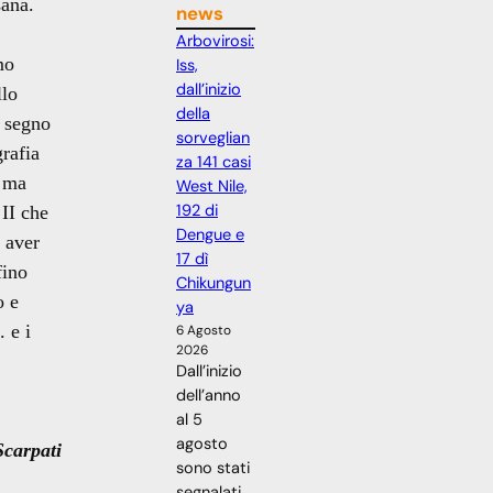
sana.
news
Arbovirosi:
mo
Iss,
dall’inizio
llo
della
n segno
sorveglian
rafia
za 141 casi
, ma
West Nile,
192 di
 II che
Dengue e
r aver
17 dì
fino
Chikungun
o e
ya
 e i
6 Agosto
2026
Dall’inizio
dell’anno
al 5
agosto
carpati
sono stati
segnalati