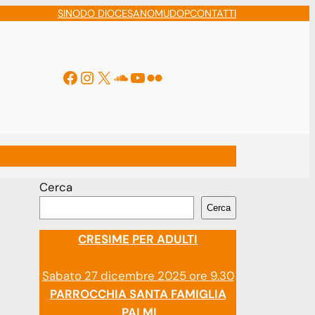
SINODO DIOCESANO
MUDOP
CONTATTI
Facebook
Instagram
X
Soundcloud
YouTube
Flickr
ti
Cerca
Cerca
CRESIME PER ADULTI
Sabato 27 dicembre 2025 ore 9.30
PARROCCHIA SANTA FAMIGLIA
PALMI