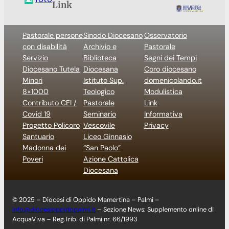
Link
Pastorale persone
Sinodo Diocesano
Osservatorio
con disabilità
Archivio e
Pastorale
Servizio
Biblioteca
Segni dei Tempi
Diocesano Tutela
Diocesana
Coro diocesano
Minori
Istituto Sup.
domenicolando.it
8×1000
Teologico
Modulistica
Contributo CEI /
Pastorale
Link
Covid 19
Seminario
Informativa
Progetto Policoro
Vescovile
Privacy
Santuario
Liceo Ginnasio
Madonna dei
“San Paolo”
Poveri
Azione Cattolica
Diocesana
© 2025 – Diocesi di Oppido Mamertina – Palmi –
info@diocesioppidopalmi.it
– Sezione News: Supplemento online di
AcquaViva – Reg.Trib. di Palmi nr. 66/1993