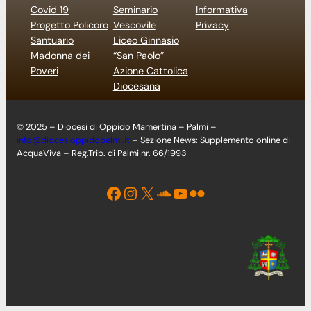
Covid 19
Seminario
Informativa
Progetto Policoro
Vescovile
Privacy
Santuario
Liceo Ginnasio
Madonna dei
“San Paolo”
Poveri
Azione Cattolica
Diocesana
© 2025 – Diocesi di Oppido Mamertina – Palmi –
info@diocesioppidopalmi.it
– Sezione News: Supplemento online di
AcquaViva – Reg.Trib. di Palmi nr. 66/1993
Facebook
Instagram
X
Soundcloud
YouTube
Flickr