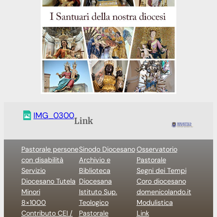
IMG_0300
Link
Pastorale persone
Sinodo Diocesano
Osservatorio
con disabilità
Archivio e
Pastorale
Servizio
Biblioteca
Segni dei Tempi
Diocesano Tutela
Diocesana
Coro diocesano
Minori
Istituto Sup.
domenicolando.it
8×1000
Teologico
Modulistica
Contributo CEI /
Pastorale
Link