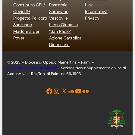
Contributo CEI /
Pastorale
Link
Covid 19
Seminario
Informativa
Progetto Policoro
Vescovile
Privacy
Santuario
Liceo Ginnasio
Madonna dei
“San Paolo”
Poveri
Azione Cattolica
Diocesana
© 2025 – Diocesi di Oppido Mamertina – Palmi –
info@diocesioppidopalmi.it
– Sezione News: Supplemento online di
AcquaViva – Reg.Trib. di Palmi nr. 66/1993
Facebook
Instagram
X
Soundcloud
YouTube
Flickr