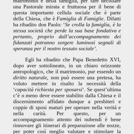
matrimonio e della famiglia, per fare decollare
una Pastorale mirata e fruttuosa per il bene di
questa importante cellula sociale che è parte
della Chiesa, che è
Famiglia di Famiglie
. Difatti
ha ribadito don Paolo: ‘
Se crolla la famiglia, è la
stessa società che perde la sua base fondativa e
pertanto, proprio dall’accompagnamento dei
fidanzati potranno sorgere luminosi segnali di
speranza per il nostro tessuto sociale’.
Egli ha ribadito che Papa Benedetto XVI,
dopo aver sottolineato, in un chiaro orizzonte
antropologico, che il matrimonio, pur essendo un
diritto naturale
, non può essere una pretesa, ha
voluto mettere in risalto la necessità della
‘
capacità richiesta per sposarsi
‘. Se quest’ultima
c’è o meno deve essere stabilito dalla Chiesa e il
discernimento affidato dunque a presbiteri e
coppie di sposi maturi per operare nella verità e
nella carità. Per questo, per un
accompagnamento attento dei nubendi è bene
rinnovare gli itinerari di preparazione alle nozze,
per poter così meglio valutare e stimolare la