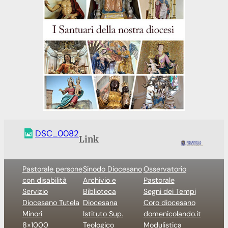
DSC_0082
Link
Pastorale persone
Sinodo Diocesano
Osservatorio
con disabilità
Archivio e
Pastorale
Servizio
Biblioteca
Segni dei Tempi
Diocesano Tutela
Diocesana
Coro diocesano
Minori
Istituto Sup.
domenicolando.it
8×1000
Teologico
Modulistica