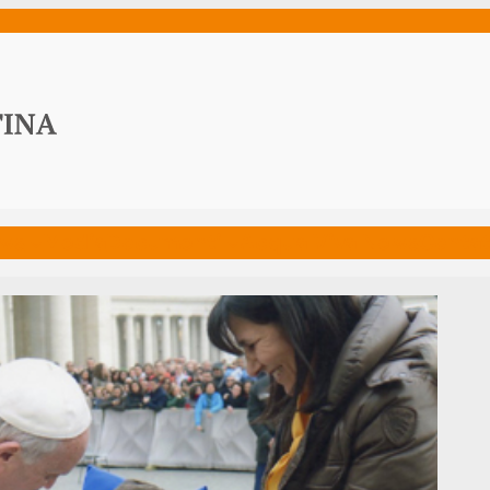
ws
Media
Documenti
Acqua Viva News
Contat