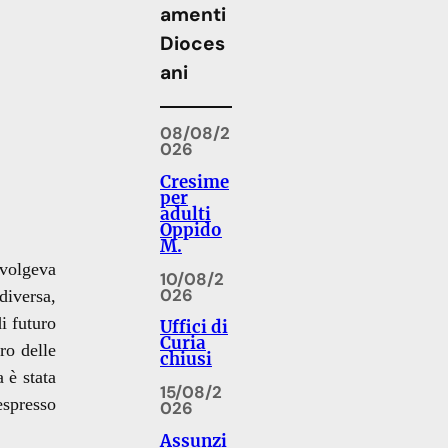
amenti
Dioces
ani
08/08/2
026
Cresime
per
adulti
Oppido
M.
nvolgeva
10/08/2
026
diversa,
i futuro
Uffici di
Curia
ro delle
chiusi
 è stata
15/08/2
espresso
026
Assunzi