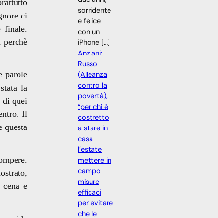
rattutto
sorridente
gnore ci
e felice
 finale.
con un
, perchè
iPhone […]
Anziani:
Russo
e parole
(Alleanza
contro la
stata la
povertà),
 di quei
“per chi è
ntro. Il
costretto
e questa
a stare in
casa
l’estate
compere.
mettere in
campo
ostrato,
misure
, cena e
efficaci
per evitare
che le