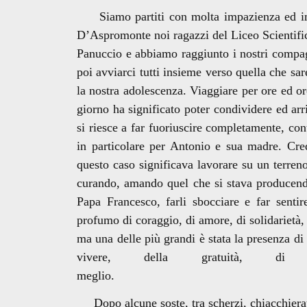
Siamo partiti con molta impazienza ed imp
D’Aspromonte noi ragazzi del Liceo Scientifi
Panuccio e abbiamo raggiunto i nostri compag
poi avviarci tutti insieme verso quella che sa
la nostra adolescenza. Viaggiare per ore ed 
giorno ha significato poter condividere ed arr
si riesce a far fuoriuscire completamente, co
in particolare per Antonio e sua madre. Credo
questo caso significava lavorare su un terren
curando, amando quel che si stava producendo, 
Papa Francesco, farli sbocciare e far sentir
profumo di coraggio, di amore, di solidarietà,
ma una delle più grandi è stata la presenza d
vivere, della gratuità, d
megl
Dopo alcune soste, tra scherzi, chiacchierate 