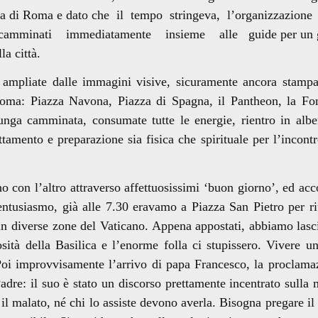
terra di Roma e dato che il tempo stringeva, l’organizzazione
 incamminati immediatamente insieme alle guide per un 
la città.
pliate dalle immagini visive, sicuramente ancora stampat
Roma: Piazza Navona, Piazza di Spagna, il Pantheon, la Fo
nga camminata, consumate tutte le energie, rientro in alb
tamento e preparazione sia fisica che spirituale per l’incontr
 con l’altro attraverso affettuosissimi ‘buon giorno’, ed ac
 entusiasmo, già alle 7.30 eravamo a Piazza San Pietro per ri
 in diverse zone del Vaticano. Appena appostati, abbiamo lasc
ità della Basilica e l’enorme folla ci stupissero. Vivere un
 Poi improvvisamente l’arrivo di papa Francesco, la proclama
adre: il suo è stato un discorso prettamente incentrato sulla m
il malato, né chi lo assiste devono averla. Bisogna pregare il