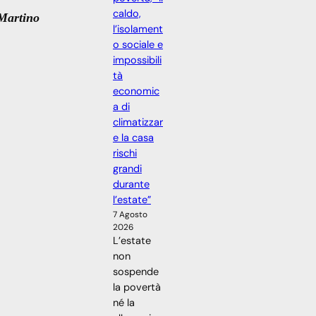
caldo,
Martino
l’isolament
o sociale e
impossibili
tà
economic
a di
climatizzar
e la casa
rischi
grandi
durante
l’estate”
7 Agosto
2026
L’estate
non
sospende
la povertà
né la