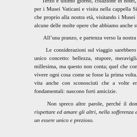
Terzo e ultimo giorno, colazione in hotel, r
per i Musei Vaticani e visita nella cappella S
che proprio alla nostra età, visitando i Musei 
alcune delle molte opere che abbiamo anche st
All’una pranzo, e partenza verso la nostra t
Le considerazioni sul viaggio sarebbero n
unico concetto: bellezza, stupore, meravigl
millesima, ma questo non conta; quel che cont
vivere ogni cosa come se fosse la prima volta.
vita anche con sconosciuti che a volte en
fondamentali: nascono forti amicizie.
Non spreco altre parole, perché il dono 
rispettare ed amare gli altri, nella sofferenza
un essere unico e prezioso.