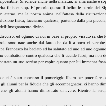
impossibile. Si sorride anche nella malattia; si ama anche e sop
ta finisce: stop. E’ proprio questo il bello: le parole del Si
 eterno, ma la nostra anima, nell’attesa della risurrezione
oluzione fisica, facciamo qualcosa, partendo dalla più piccola
 dell’Insegnamento divino.
corso, ed ognuno di noi in base al proprio vissuto sa che l
role sono nate anche dal fatto che da lì a poco ci sarebbe 
papa Francesco ha baciato ed ha salutato ad uno ad uno ognuno
no combattono contro qualcosa che li uccide fuori, ma non de
bastato un suo sorriso per capire quanto per lui immensa foss
 ci è stato concesso il pomeriggio libero per poter fare 
gli alunni per la fiducia che gli accompagnatori ci hanno dim
 che gli alunni hanno dimostrato di avere. Rientro la sera