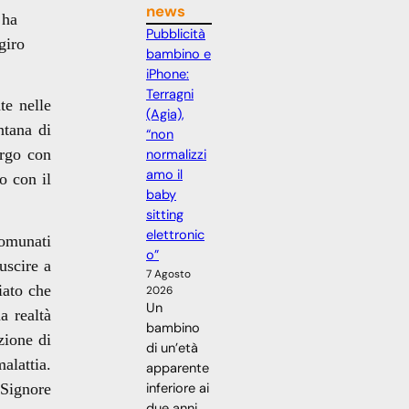
news
 ha
Pubblicità
giro
bambino e
iPhone:
Terragni
e nelle
(Agia),
ntana di
“non
ergo con
normalizzi
amo il
o con il
baby
sitting
elettronic
comunati
o”
uscire a
7 Agosto
iato che
2026
Un
a realtà
bambino
zione di
di un’età
alattia.
apparente
 Signore
inferiore ai
due anni,