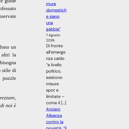
le guide
mura
nfessato
domestich
nservate
e siano
una
gabbia”
7 Agosto
2026
Di fronte
dono un
all’emerge
altri la
nza caldo
 bisogna
“a livello
stile di
politico,
esistono
 puzzle
misure
spot e
limitate –
rezzare,
come il […]
di noi è
Anziani:
Alleanza
contro la
povertà, “il