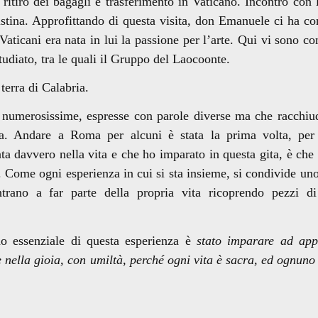
itiro dei bagagli e trasferimento in Vaticano. Incontro con 
istina. Approfittando di questa visita, don Emanuele ci ha co
Vaticani era nata in lui la passione per l’arte. Qui vi sono co
udiato, tra le quali il Gruppo del Laocoonte.
erra di Calabria.
umerosissime, espresse con parole diverse ma che racchiu
ia. Andare a Roma per alcuni è stata la prima volta, per 
a davvero nella vita e che ho imparato in questa gita, è che
 Come ogni esperienza in cui si sta insieme, si condivide uno 
trano a far parte della propria vita ricoprendo pezzi di
essenziale di questa esperienza è
stato imparare ad app
 e nella gioia, con umiltà, perché ogni vita è sacra, ed ognuno 