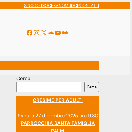
SINODO DIOCESANO
MUDOP
CONTATTI
Facebook
Instagram
X
Soundcloud
YouTube
Flickr
ti
Cerca
Cerca
CRESIME PER ADULTI
Sabato 27 dicembre 2025 ore 9.30
PARROCCHIA SANTA FAMIGLIA
PALMI