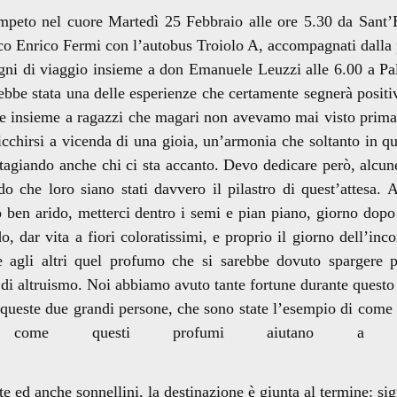
eto nel cuore Martedì 25 Febbraio alle ore 5.30 da Sant’
co Enrico Fermi con l’autobus Troiolo A, accompagnati dalla 
ni di viaggio insieme a don Emanuele Leuzzi alle 6.00 a Pa
rebbe stata una delle esperienze che certamente segnerà posit
ore insieme a ragazzi che magari non avevamo mai visto prima
icchirsi a vicenda di una gioia, un’armonia che soltanto in qu
ntagiando anche chi ci sta accanto. Devo dedicare però, alcun
 che loro siano stati davvero il pilastro di quest’attesa. A
o ben arido, metterci dentro i semi e pian piano, giorno dopo
dar vita a fiori coloratissimi, e proprio il giorno dell’inco
e agli altri quel profumo che si sarebbe dovuto spargere p
 di altruismo. Noi abbiamo avuto tante fortune durante questo
i queste due grandi persone, che sono state l’esempio di come
i come questi profumi aiutano a v
io.
ed anche sonnellini, la destinazione è giunta al termine: sig