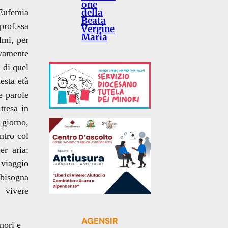
one
Eufemia
della
Beata
prof.ssa
Vergine
Maria
lmi, per
ivamente
 di quel
esta età
e parole
ttesa in
 giorno,
ntro col
er aria:
 viaggio
 bisogna
ivere
AGENSIR
nori e