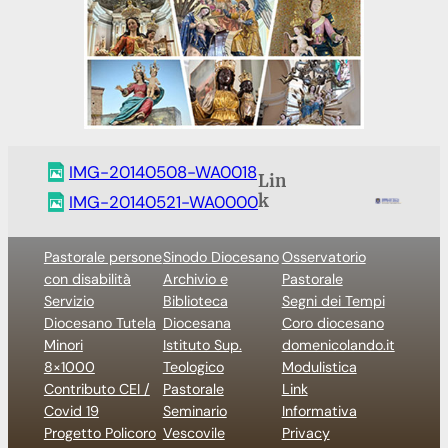
IMG-20140508-WA0018
Lin
k
IMG-20140521-WA0000
Pastorale persone
Sinodo Diocesano
Osservatorio
con disabilità
Archivio e
Pastorale
Servizio
Biblioteca
Segni dei Tempi
Diocesano Tutela
Diocesana
Coro diocesano
Minori
Istituto Sup.
domenicolando.it
8×1000
Teologico
Modulistica
Contributo CEI /
Pastorale
Link
Covid 19
Seminario
Informativa
Progetto Policoro
Vescovile
Privacy