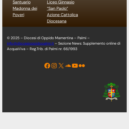
Santuario
Liceo Ginnasio
Madonna dei
“San Paolo”
Poveri
Azione Cattolica
Diocesana
© 2025 – Diocesi di Oppido Mamertina – Palmi –
info@diocesioppidopalmi.it
– Sezione News: Supplemento online di
AcquaViva – Reg.Trib. di Palmi nr. 66/1993
Facebook
Instagram
X
Soundcloud
YouTube
Flickr