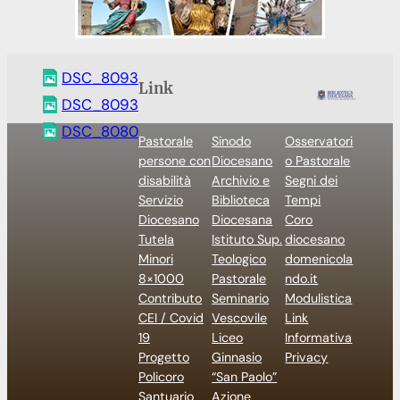
DSC_8093
Link
DSC_8093
DSC_8080
Pastorale
Sinodo
Osservatori
persone con
Diocesano
o Pastorale
disabilità
Archivio e
Segni dei
Servizio
Biblioteca
Tempi
Diocesano
Diocesana
Coro
Tutela
Istituto Sup.
diocesano
Minori
Teologico
domenicola
8×1000
Pastorale
ndo.it
Contributo
Seminario
Modulistica
CEI / Covid
Vescovile
Link
19
Liceo
Informativa
Progetto
Ginnasio
Privacy
Policoro
“San Paolo”
Santuario
Azione