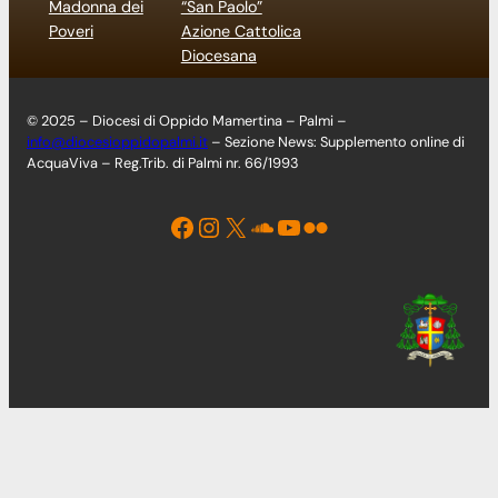
Madonna dei
“San Paolo”
Poveri
Azione Cattolica
Diocesana
© 2025 – Diocesi di Oppido Mamertina – Palmi –
info@diocesioppidopalmi.it
– Sezione News: Supplemento online di
AcquaViva – Reg.Trib. di Palmi nr. 66/1993
Facebook
Instagram
X
Soundcloud
YouTube
Flickr