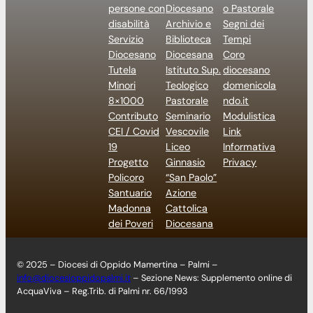
persone con
Diocesano
o Pastorale
disabilità
Archivio e
Segni dei
Servizio
Biblioteca
Tempi
Diocesano
Diocesana
Coro
Tutela
Istituto Sup.
diocesano
Minori
Teologico
domenicola
8×1000
Pastorale
ndo.it
Contributo
Seminario
Modulistica
CEI / Covid
Vescovile
Link
19
Liceo
Informativa
Progetto
Ginnasio
Privacy
Policoro
“San Paolo”
Santuario
Azione
Madonna
Cattolica
dei Poveri
Diocesana
© 2025 – Diocesi di Oppido Mamertina – Palmi –
info@diocesioppidopalmi.it
– Sezione News: Supplemento online di
AcquaViva – Reg.Trib. di Palmi nr. 66/1993