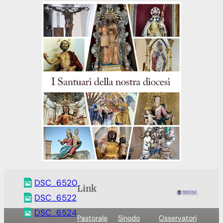
DSC_6520
Link
DSC_6522
DSC_6524
Pastorale
Sinodo
Osservatori