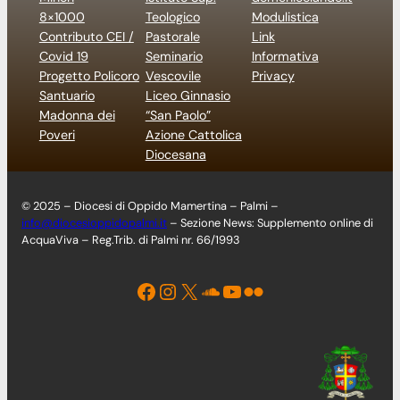
8×1000
Teologico
Modulistica
Contributo CEI /
Pastorale
Link
Covid 19
Seminario
Informativa
Progetto Policoro
Vescovile
Privacy
Santuario
Liceo Ginnasio
Madonna dei
“San Paolo”
Poveri
Azione Cattolica
Diocesana
© 2025 – Diocesi di Oppido Mamertina – Palmi –
info@diocesioppidopalmi.it
– Sezione News: Supplemento online di
AcquaViva – Reg.Trib. di Palmi nr. 66/1993
Facebook
Instagram
X
Soundcloud
YouTube
Flickr