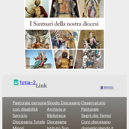
fotia-2
Link
Pastorale persone
Sinodo Diocesano
Osservatorio
con disabilità
Archivio e
Pastorale
Servizio
Biblioteca
Segni dei Tempi
Diocesano Tutela
Diocesana
Coro diocesano
Minori
Istituto Sup.
domenicolando.it