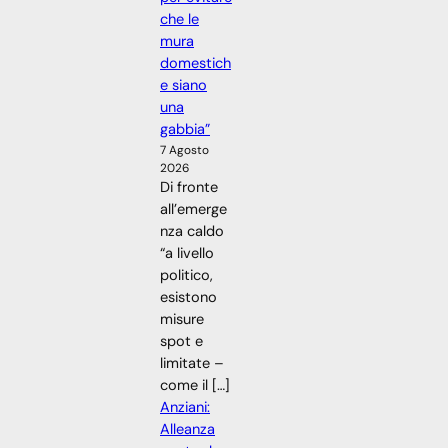
che le
mura
domestich
e siano
una
gabbia”
7 Agosto
2026
Di fronte
all’emerge
nza caldo
“a livello
politico,
esistono
misure
spot e
limitate –
come il […]
Anziani:
Alleanza