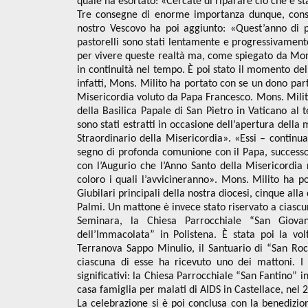
quale ha esortato: «Cercate di riparare ciò che è s
Tre consegne di enorme importanza dunque, conse
nostro Vescovo ha poi aggiunto: «Quest’anno di p
pastorelli sono stati lentamente e progressivament
per vivere queste realtà ma, come spiegato da Mons.
in continuità nel tempo. È poi stato il momento de
infatti, Mons. Milito ha portato con se un dono par
Misericordia voluto da Papa Francesco. Mons. Milito
della Basilica Papale di San Pietro in Vaticano al
sono stati estratti in occasione dell’apertura dell
Straordinario della Misericordia». «Essi – continua
segno di profonda comunione con il Papa, successore 
con l’Augurio che l’Anno Santo della Misericordia 
coloro i quali l’avvicineranno». Mons. Milito ha po
Giubilari principali della nostra diocesi, cinque al
Palmi. Un mattone è invece stato riservato a ciascu
Seminara, la Chiesa Parrocchiale “San Giovan
dell’Immacolata” in Polistena. È stata poi la volt
Terranova Sappo Minulio, il Santuario di “San Roc
ciascuna di esse ha ricevuto uno dei mattoni. I 
significativi: la Chiesa Parrocchiale “San Fantino” i
casa famiglia per malati di AIDS in Castellace, nel 
La celebrazione si è poi conclusa con la benedizio