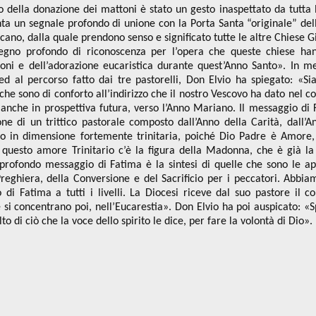
esto della donazione dei mattoni è stato un gesto inaspettato da tutta 
nta un segnale profondo di unione con la Porta Santa “originale” del
icano, dalla quale prendono senso e significato tutte le altre Chiese Gi
egno profondo di riconoscenza per l’opera che queste chiese han
sioni e dell’adorazione eucaristica durante quest’Anno Santo». In me
ed al percorso fatto dai tre pastorelli, Don Elvio ha spiegato: «Si
che sono di conforto all’indirizzo che il nostro Vescovo ha dato nel co
 anche in prospettiva futura, verso l’Anno Mariano. Il messaggio di 
e di un trittico pastorale composto dall’Anno della Carità, dall’A
ato in dimensione fortemente trinitaria, poiché Dio Padre è Amore,
i questo amore Trinitario c’è la figura della Madonna, che è già la
rofondo messaggio di Fatima è la sintesi di quelle che sono le ap
Preghiera, della Conversione e del Sacrificio per i peccatori. Abbi
 di Fatima a tutti i livelli. La Diocesi riceve dal suo pastore il c
he si concentrano poi, nell’Eucarestia». Don Elvio ha poi auspicato: «
to di ciò che la voce dello spirito le dice, per fare la volontà di Dio».