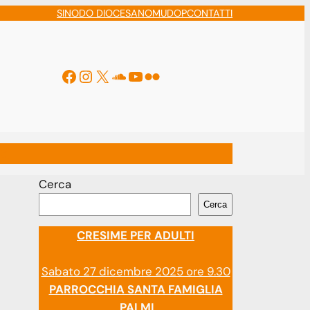
SINODO DIOCESANO
MUDOP
CONTATTI
Facebook
Instagram
X
Soundcloud
YouTube
Flickr
ti
Cerca
Cerca
CRESIME PER ADULTI
Sabato 27 dicembre 2025 ore 9.30
PARROCCHIA SANTA FAMIGLIA
PALMI