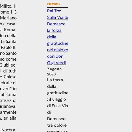
news
lito. Il
Rai Tre:
 come i 3
Sulla Via di
o Mariano
Damasco,
o a casa,
la forza
o a Roma,
leo della
della
rta Santa
gratitudine
Paolo II,
nel dialogo
nno Santo
con don
cano come
Gigi Verdi
Giubileo,
7 Agosto
 di tutti
2026
ue Chiese
La forza
edrale di
della
overi” in
gratitudine
ntissima
: il viaggio
ifisso di
di Sulla Via
urianova;
di
larmente
Damasco
, ed alla
tra dolore,
o Nocera,
speranza e