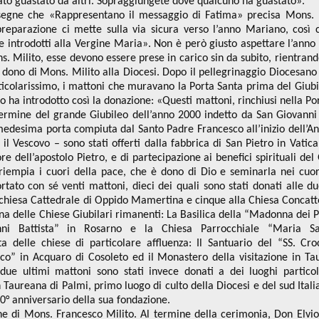
tato guastato da altri. Sopraggiungete dove qualcuno ha guastato».
gne che «Rappresentano il messaggio di Fatima» precisa Mons. Mi
reparazione ci mette sulla via sicura verso l’anno Mariano, così
e introdotti alla Vergine Maria». Non è però giusto aspettare l’ann
 Milito, esse devono essere prese in carico sin da subito, rientrand
l dono di Mons. Milito alla Diocesi. Dopo il pellegrinaggio Diocesan
ticolarissimo, i mattoni che muravano la Porta Santa prima del Giubi
 ha introdotto così la donazione: «Questi mattoni, rinchiusi nella Po
 termine del grande Giubileo dell’anno 2000 indetto da San Giovanni 
a medesima porta compiuta dal Santo Padre Francesco all’inizio dell’A
 il Vescovo – sono stati offerti dalla fabbrica di San Pietro in Vati
dell’apostolo Pietro, e di partecipazione ai benefici spirituali del 
riempia i cuori della pace, che è dono di Dio e seminarla nei cuori
rtato con sé venti mattoni, dieci dei quali sono stati donati alle d
la chiesa Cattedrale di Oppido Mamertina e cinque alla Chiesa Concatt
na delle Chiese Giubilari rimanenti: La Basilica della “Madonna dei P
ni Battista” in Rosarno e la Chiesa Parrocchiale “Maria Sa
a delle chiese di particolare affluenza: Il Santuario del “SS. Croc
co” in Acquaro di Cosoleto ed il Monastero della visitazione in Ta
due ultimi mattoni sono stati invece donati a dei luoghi partico
n Taureana di Palmi, primo luogo di culto della Diocesi e del sud Italia
20° anniversario della sua fondazione.
ne di Mons. Francesco Milito. Al termine della cerimonia, Don Elvi