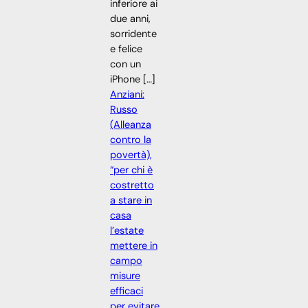
inferiore ai
due anni,
sorridente
e felice
con un
iPhone […]
Anziani:
Russo
(Alleanza
contro la
povertà),
“per chi è
costretto
a stare in
casa
l’estate
mettere in
campo
misure
efficaci
per evitare