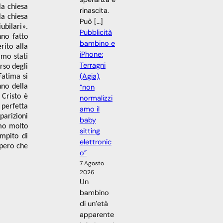
la chiesa
rinascita.
la chiesa
Può […]
ubilari».
Pubblicità
no fatto
bambino e
rito alla
iPhone:
amo stati
Terragni
rso degli
(Agia),
Fatima si
“non
nno della
 Cristo è
normalizzi
 perfetta
amo il
parizioni
baby
amo molto
sitting
ompito di
elettronic
Spero che
o”
7 Agosto
2026
Un
bambino
di un’età
apparente