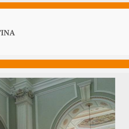
ws
Media
Documenti
Acqua Viva News
Contat