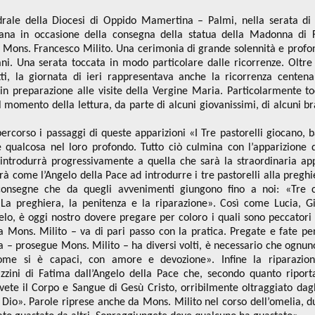
drale della Diocesi di Oppido Mamertina – Palmi, nella serata di 
iana in occasione della consegna della statua della Madonna di 
E. Mons. Francesco Milito. Una cerimonia di grande solennità e profo
ni. Una serata toccata in modo particolare dalle ricorrenze. Oltre
tti, la giornata di ieri rappresentava anche la ricorrenza centena
, in preparazione alle visite della Vergine Maria. Particolarmente to
momento della lettura, da parte di alcuni giovanissimi, di alcuni bra
rcorso i passaggi di queste apparizioni «I Tre pastorelli giocano, 
qualcosa nel loro profondo. Tutto ciò culmina con l’apparizione 
 introdurrà progressivamente a quella che sarà la straordinaria ap
à come l’Angelo della Pace ad introdurre i tre pastorelli alla preghi
e consegne che da quegli avvenimenti giungono fino a noi: «Tre 
 La preghiera, la penitenza e la riparazione». Così come Lucia, G
gelo, è oggi nostro dovere pregare per coloro i quali sono peccatori
a Mons. Milito – va di pari passo con la pratica. Pregate e fate pe
a – prosegue Mons. Milito – ha diversi volti, è necessario che ognuno
ome si è capaci, con amore e devozione». Infine la riparazion
zzini di Fatima dall’Angelo della Pace che, secondo quanto riport
ete il Corpo e Sangue di Gesù Cristo, orribilmente oltraggiato dag
ro Dio». Parole riprese anche da Mons. Milito nel corso dell’omelia, d