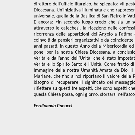
direttore dell’ufficio liturgico, ha spiegato: «Il g
Diocesana. Un’iniziativa illuminata e che rapprese
universale, quella della Basilica di San Pietro in Vat
E ancora: «In secondo luogo credo che sia un s
attraverso le catechesi, la ricezione delle confes
ricorrenza delle apparizioni dell’Angelo a Fatima 
coinvolti da pensieri organizzativi e da coincidenze 
anni passati, in questo Anno della Misericordia ed
pone, per la nostra Chiesa Diocesana, a conclusion
Verità e dall’anno dell’Unità, che è stato impost
Verità e lo Spirito Santo è l’Unità. Come frutto d
immagine della nostra Umanità Amata da Dio. Il p
Mariane, che fino a noi riportano il valore della 
bisogno di recuperare il significato del messaggio
riflettere su questi tre aspetti, che sono aspetti c
questa Chiesa possa, ogni giorno, sforzarsi nell’ascol
Ferdinando Panucci