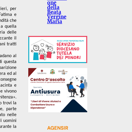
one
della
ieri, per
Beata
Fatima e
Vergine
Maria
ndità che
 a quella
ria delle
ccante il
ni tratti
badano al
di questa
parizione
era ed al
consegne
iacinta e
 e vivono
nitenza».
 trovi la
e, parte
ato nelle
li uomini
urante la
AGENSIR