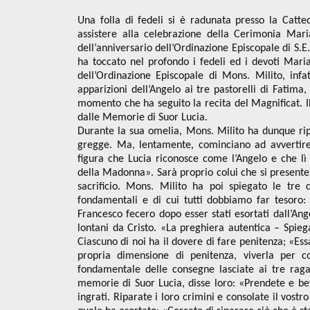
Una folla di fedeli si è radunata presso la Catte
assistere alla celebrazione della Cerimonia Mar
dell’anniversario dell’Ordinazione Episcopale di S.
ha toccato nel profondo i fedeli ed i devoti Maria
dell’Ordinazione Episcopale di Mons. Milito, infa
apparizioni dell’Angelo ai tre pastorelli di Fatima
momento che ha seguito la recita del Magnificat. Il 
dalle Memorie di Suor Lucia.
Durante la sua omelia, Mons. Milito ha dunque ripe
gregge. Ma, lentamente, cominciano ad avvertire 
figura che Lucia riconosce come l’Angelo e che lì
della Madonna». Sarà proprio colui che si presenter
sacrificio. Mons. Milito ha poi spiegato le tr
fondamentali e di cui tutti dobbiamo far tesoro:
Francesco fecero dopo esser stati esortati dall’An
lontani da Cristo. «La preghiera autentica – Spieg
Ciascuno di noi ha il dovere di fare penitenza; «Ess
propria dimensione di penitenza, viverla per c
fondamentale delle consegne lasciate ai tre raga
memorie di Suor Lucia, disse loro: «Prendete e bev
ingrati. Riparate i loro crimini e consolate il vost