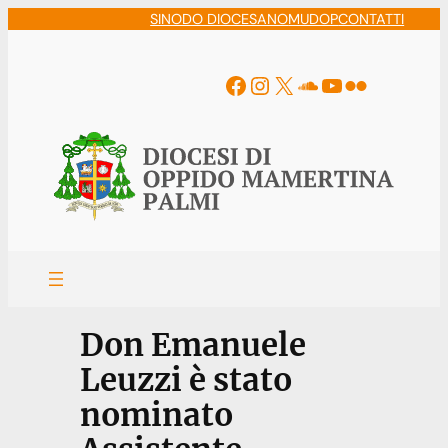
Vai
SINODO DIOCESANO
MUDOP
CONTATTI
al
contenuto
Facebook
Instagram
X
Soundcloud
YouTube
Flickr
Don Emanuele
Leuzzi è stato
nominato