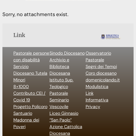
Sorry, no attachments exist.
Link
Pastorale persone
Sinodo Diocesano
Osservatorio
con disabilità
Archivio e
Pastorale
Servizio
Biblioteca
Segni dei Tempi
Diocesano Tutela
Diocesana
Coro diocesano
Minori
Istituto Sup.
domenicolando.it
8×1000
Teologico
Modulistica
Contributo CEI /
Pastorale
Link
Covid 19
Seminario
Informativa
Progetto Policoro
Vescovile
Privacy
Santuario
Liceo Ginnasio
Madonna dei
“San Paolo”
Poveri
Azione Cattolica
Diocesana