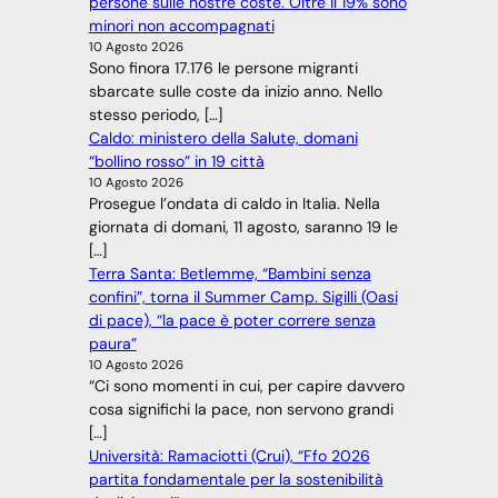
persone sulle nostre coste. Oltre il 19% sono
minori non accompagnati
10 Agosto 2026
Sono finora 17.176 le persone migranti
sbarcate sulle coste da inizio anno. Nello
stesso periodo, […]
Caldo: ministero della Salute, domani
“bollino rosso” in 19 città
10 Agosto 2026
Prosegue l’ondata di caldo in Italia. Nella
giornata di domani, 11 agosto, saranno 19 le
[…]
Terra Santa: Betlemme, “Bambini senza
confini”, torna il Summer Camp. Sigilli (Oasi
di pace), “la pace è poter correre senza
paura”
10 Agosto 2026
“Ci sono momenti in cui, per capire davvero
cosa significhi la pace, non servono grandi
[…]
Università: Ramaciotti (Crui), “Ffo 2026
partita fondamentale per la sostenibilità