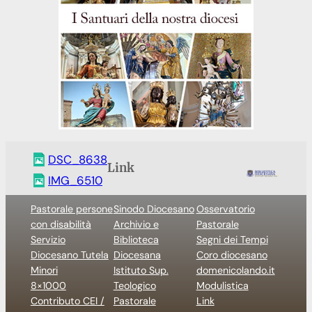
DSC_8638
Link
IMG_6510
Pastorale persone
Sinodo Diocesano
Osservatorio
con disabilità
Archivio e
Pastorale
Servizio
Biblioteca
Segni dei Tempi
Diocesano Tutela
Diocesana
Coro diocesano
Minori
Istituto Sup.
domenicolando.it
8×1000
Teologico
Modulistica
Contributo CEI /
Pastorale
Link