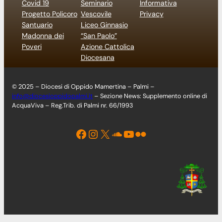
Covid 19
Seminario
Informativa
Progetto Policoro
Vescovile
Privacy
Santuario
Liceo Ginnasio
Madonna dei
“San Paolo”
Poveri
Azione Cattolica
Diocesana
© 2025 – Diocesi di Oppido Mamertina – Palmi –
info@diocesioppidopalmi.it
– Sezione News: Supplemento online di
AcquaViva – Reg.Trib. di Palmi nr. 66/1993
Facebook
Instagram
X
Soundcloud
YouTube
Flickr