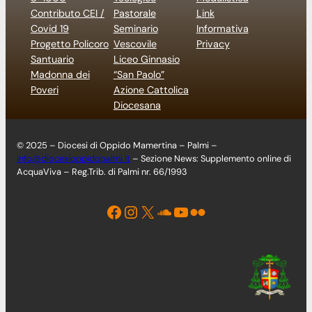
Contributo CEI /
Pastorale
Link
Covid 19
Seminario
Informativa
Progetto Policoro
Vescovile
Privacy
Santuario
Liceo Ginnasio
Madonna dei
“San Paolo”
Poveri
Azione Cattolica
Diocesana
© 2025 – Diocesi di Oppido Mamertina – Palmi –
info@diocesioppidopalmi.it
– Sezione News: Supplemento online di
AcquaViva – Reg.Trib. di Palmi nr. 66/1993
Facebook
Instagram
X
Soundcloud
YouTube
Flickr