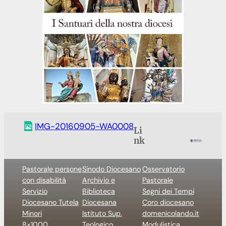
IMG-20160905-WA0008
Li
nk
Pastorale persone
Sinodo Diocesano
Osservatorio
con disabilità
Archivio e
Pastorale
Servizio
Biblioteca
Segni dei Tempi
Diocesano Tutela
Diocesana
Coro diocesano
Minori
Istituto Sup.
domenicolando.it
8×1000
Teologico
Modulistica