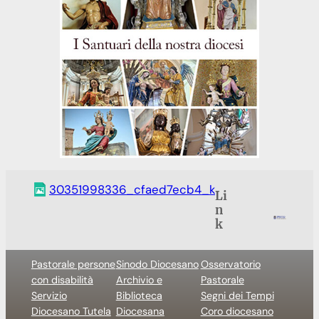
30351998336_cfaed7ecb4_k
Li
n
k
Pastorale persone
Sinodo Diocesano
Osservatorio
con disabilità
Archivio e
Pastorale
Servizio
Biblioteca
Segni dei Tempi
Diocesano Tutela
Diocesana
Coro diocesano