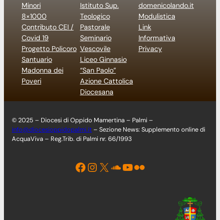
Minori
Istituto Sup.
domenicolando.it
8×1000
Teologico
Modulistica
Contributo CEI /
Pastorale
Link
Covid 19
Seminario
Informativa
Progetto Policoro
Vescovile
Privacy
Santuario
Liceo Ginnasio
Madonna dei
“San Paolo”
Poveri
Azione Cattolica
Diocesana
© 2025 – Diocesi di Oppido Mamertina – Palmi –
info@diocesioppidopalmi.it
– Sezione News: Supplemento online di
AcquaViva – Reg.Trib. di Palmi nr. 66/1993
Facebook
Instagram
X
Soundcloud
YouTube
Flickr