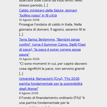
sbarcate sulle coste da inizio anno. Nello
stesso periodo, […]
Caldo: ministero della Salute, domani
“bollino rosso” in 19 città
10 Agosto 2026
Prosegue l’ondata di caldo in Italia. Nella
giornata di domani, 11 agosto, saranno 19 le
[…]
Terra Santa: Betlemme, “Bambini senza
confini”, torna il Summer Camp. Sigilli (Oasi
di pace), “la pace è poter correre senza
paura”
10 Agosto 2026
“Ci sono momenti in cui, per capire davvero
cosa significhi la pace, non servono grandi
[…]
Università: Ramaciotti (Crui), “Ffo 2026
partita fondamentale per la sostenibilità
degli Atenei”
8 Agosto 2026
Il Fondo di finanziamento ordinario (Ffo) “è
una partita fondamentale per la