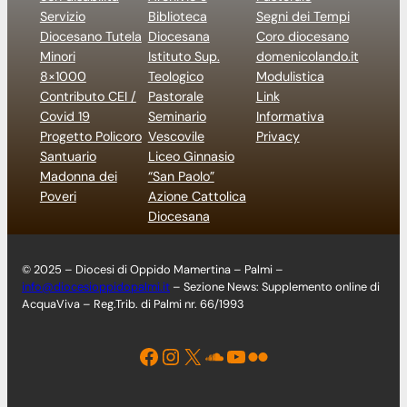
Servizio
Biblioteca
Segni dei Tempi
Diocesano Tutela
Diocesana
Coro diocesano
Minori
Istituto Sup.
domenicolando.it
8×1000
Teologico
Modulistica
Contributo CEI /
Pastorale
Link
Covid 19
Seminario
Informativa
Progetto Policoro
Vescovile
Privacy
Santuario
Liceo Ginnasio
Madonna dei
“San Paolo”
Poveri
Azione Cattolica
Diocesana
© 2025 – Diocesi di Oppido Mamertina – Palmi –
info@diocesioppidopalmi.it
– Sezione News: Supplemento online di
AcquaViva – Reg.Trib. di Palmi nr. 66/1993
Facebook
Instagram
X
Soundcloud
YouTube
Flickr