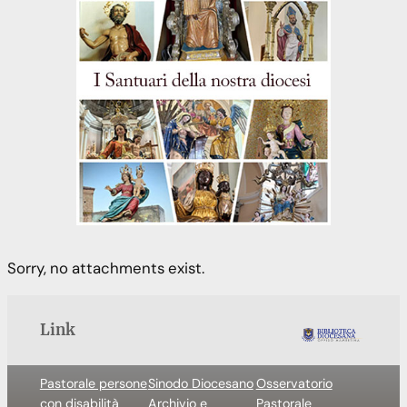
Sorry, no attachments exist.
Link
Pastorale persone
Sinodo Diocesano
Osservatorio
con disabilità
Archivio e
Pastorale