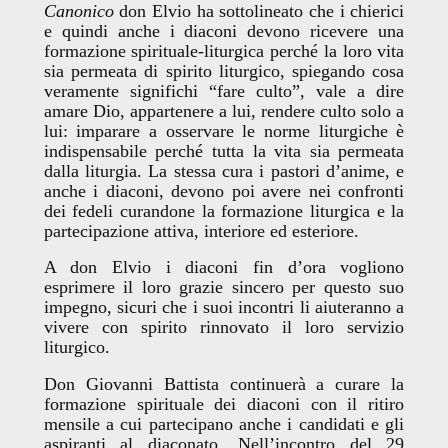
Canonico
don Elvio ha sottolineato che i chierici
e quindi anche i diaconi devono ricevere una
formazione spirituale-liturgica perché la loro vita
sia permeata di spirito liturgico, spiegando cosa
veramente significhi “fare culto”, vale a dire
amare Dio, appartenere a lui, rendere culto solo a
lui: imparare a osservare le norme liturgiche è
indispensabile perché tutta la vita sia permeata
dalla liturgia. La stessa cura i pastori d’anime, e
anche i diaconi, devono poi avere nei confronti
dei fedeli curandone la formazione liturgica e la
partecipazione attiva, interiore ed esteriore.
A don Elvio i diaconi fin d’ora vogliono
esprimere il loro grazie sincero per questo suo
impegno, sicuri che i suoi incontri li aiuteranno a
vivere con spirito rinnovato il loro servizio
liturgico.
Don Giovanni Battista continuerà a curare la
formazione spirituale dei diaconi con il ritiro
mensile a cui partecipano anche i candidati e gli
aspiranti al diaconato. Nell’incontro del 29