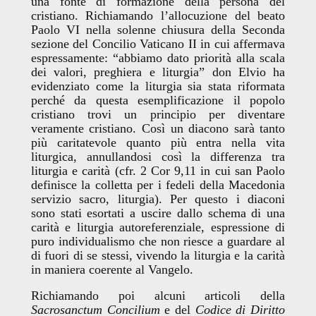
una fonte di formazione della persona del
cristiano. Richiamando l’allocuzione del beato
Paolo VI nella solenne chiusura della Seconda
sezione del Concilio Vaticano II in cui affermava
espressamente: “abbiamo dato priorità alla scala
dei valori, preghiera e liturgia” don Elvio ha
evidenziato come la liturgia sia stata riformata
perché da questa esemplificazione il popolo
cristiano trovi un principio per diventare
veramente cristiano. Così un diacono sarà tanto
più caritatevole quanto più entra nella vita
liturgica, annullandosi così la differenza tra
liturgia e carità (cfr. 2 Cor 9,11 in cui san Paolo
definisce la colletta per i fedeli della Macedonia
servizio sacro, liturgia). Per questo i diaconi
sono stati esortati a uscire dallo schema di una
carità e liturgia autoreferenziale, espressione di
puro individualismo che non riesce a guardare al
di fuori di se stessi, vivendo la liturgia e la carità
in maniera coerente al Vangelo.
Richiamando poi alcuni articoli della
Sacrosanctum Concilium
e del
Codice di Diritto