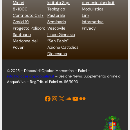
Minori
Istituto Sup.
domenicolando.it
8×1000
Teologico
Modulistica
Contributo CEI /
Pastorale
Link
Covid 19
Seminario
Informativa
Progetto Policoro
Vescovile
Privacy
Santuario
Liceo Ginnasio
Madonna dei
“San Paolo”
Poveri
Azione Cattolica
Diocesana
© 2025 – Diocesi di Oppido Mamertina – Palmi –
info@diocesioppidopalmi.it
– Sezione News: Supplemento online di
AcquaViva – Reg.Trib. di Palmi nr. 66/1993
Facebook
Instagram
X
Soundcloud
YouTube
Flickr