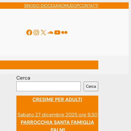
SINODO DIOCESANO
MUDOP
CONTATTI
Facebook
Instagram
X
Soundcloud
YouTube
Flickr
ti
Cerca
Cerca
CRESIME PER ADULTI
Sabato 27 dicembre 2025 ore 9.30
PARROCCHIA SANTA FAMIGLIA
PALMI