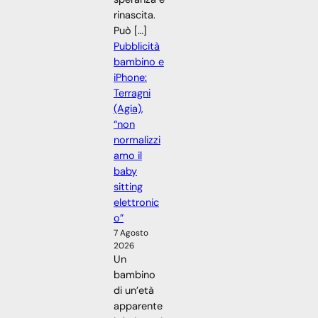
rinascita.
Può […]
Pubblicità
bambino e
iPhone:
Terragni
(Agia),
“non
normalizzi
amo il
baby
sitting
elettronic
o”
7 Agosto
2026
Un
bambino
di un’età
apparente