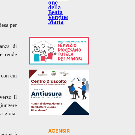
one
della
Beata
Vergine
Maria
iesa per
anza di
ie rende
 con cui
verso il
giungere
a gioia,
AGENSIR
ata si è