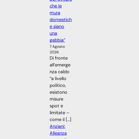
che le
mura
domestich
e siano
una
gabbia”
7 Agosto
2026
Di fronte
all’emerge
nza caldo
“a livello
politico,
esistono
misure
spot e
limitate –
come il […]
Anziani:
Alleanza