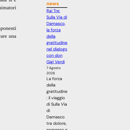
news
nimatori
Rai Tre:
Sulla Via di
Damasco,
mponenti
la forza
rare una
della
gratitudine
nel dialogo
con don
Gigi Verdi
7 Agosto
2026
La forza
della
gratitudine
: il viaggio
di Sulla Via
di
Damasco
tra dolore,
speranza e