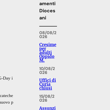
amenti
Dioces
ani
08/08/2
026
Cresime
per
adulti
Oppido
M.
10/08/2
026
G-Day
i
Uffici di
Curia
chiusi
 cateche
15/08/2
026
 nuovo p
Assunzi