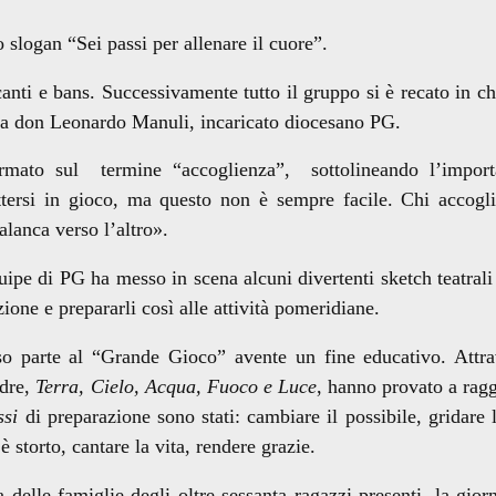
o slogan “Sei passi per allenare il cuore”.
canti e bans. Successivamente tutto il gruppo si è recato in ch
 da don Leonardo Manuli, incaricato diocesano PG.
rmato sul termine “accoglienza”, sottolineando l’import
ttersi in gioco, ma questo non è sempre facile. Chi accogl
palanca verso l’altro».
uipe di PG ha messo in scena alcuni divertenti sketch teatrali
zione e prepararli così alle attività pomeridiane.
so parte al “Grande Gioco” avente un fine educativo. Attra
adre,
Terra, Cielo, Acqua, Fuoco e Luce
, hanno provato a rag
ssi
di preparazione sono stati: cambiare il possibile, gridare l
è storto, cantare la vita, rendere grazie.
delle famiglie degli oltre sessanta ragazzi presenti, la giorn