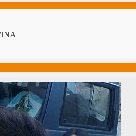
ws
Media
Documenti
Acqua Viva News
Contat