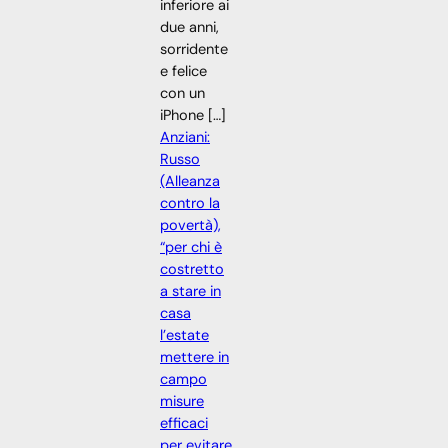
inferiore ai
due anni,
sorridente
e felice
con un
iPhone […]
Anziani:
Russo
(Alleanza
contro la
povertà),
“per chi è
costretto
a stare in
casa
l’estate
mettere in
campo
misure
efficaci
per evitare