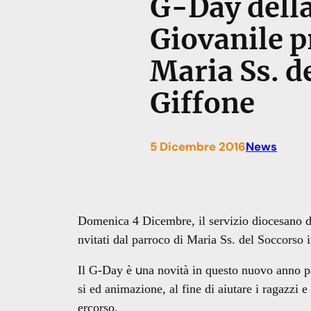
G-Day della
Giovanile p
Maria Ss. d
Giffone
5 Dicembre 2016
News
Domenica 4 Dicembre,
il servizio diocesano 
nvitati dal parroco di Maria Ss. del Soccorso 
u
Il G-Da
y è
na n
ovità in questo nuovo anno pa
si ed animazione, al fine di aiutare i ragazzi 
ercorso.