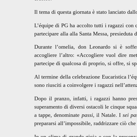
Il tema di questa giornata è stato lanciato dall
L’équipe di PG ha accolto tutti i ragazzi con 
partecipare alla alla Santa Messa, presieduta
Durante l’omelia, don Leonardo si è soffe
accogliere l’altro: «Accogliere vuol dire me
partecipe di qualcosa di proprio, si offre, si s
Al termine della celebrazione Eucaristica l’éq
sono riusciti a coinvolgere i ragazzi nell’atten
Dopo il pranzo, infatti, i ragazzi hanno pre
superamento di diversi ostacoli le cinque squ
a tappe, denominate
passi
, il Natale. I
sei pa
prepararsi all’impossibile, raddrizzare ciò che 
In un clima di grande gioia e con la presenza 