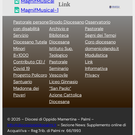
MagnifMusical
Link
MagnifMusical-1
Pastorale persone
Sinodo Diocesano
Osservatorio
con disabilità
Archivio e
Pastorale
Servizio
Biblioteca
Segni dei Tempi
Diocesano Tutela
Diocesana
Coro diocesano
Minori
Istituto Sup.
domenicolando.it
8×1000
Teologico
Modulistica
Contributo CEI /
Pastorale
Link
Covid 19
Seminario
Informativa
Progetto Policoro
Vescovile
Privacy
Santuario
Liceo Ginnasio
Madonna dei
“San Paolo”
Poveri
Azione Cattolica
Diocesana
© 2025 – Diocesi di Oppido Mamertina – Palmi –
info@diocesioppidopalmi.it
– Sezione News: Supplemento online di
AcquaViva – Reg.Trib. di Palmi nr. 66/1993