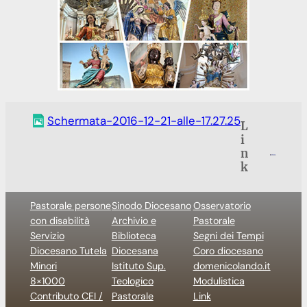
Schermata-2016-12-21-alle-17.27.25
L
i
n
k
Pastorale persone
Sinodo Diocesano
Osservatorio
con disabilità
Archivio e
Pastorale
Servizio
Biblioteca
Segni dei Tempi
Diocesano Tutela
Diocesana
Coro diocesano
Minori
Istituto Sup.
domenicolando.it
8×1000
Teologico
Modulistica
Contributo CEI /
Pastorale
Link