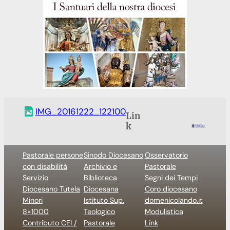
IMG_20161222_122100
Lin
k
Pastorale persone
Sinodo Diocesano
Osservatorio
con disabilità
Archivio e
Pastorale
Servizio
Biblioteca
Segni dei Tempi
Diocesano Tutela
Diocesana
Coro diocesano
Minori
Istituto Sup.
domenicolando.it
8×1000
Teologico
Modulistica
Contributo CEI /
Pastorale
Link