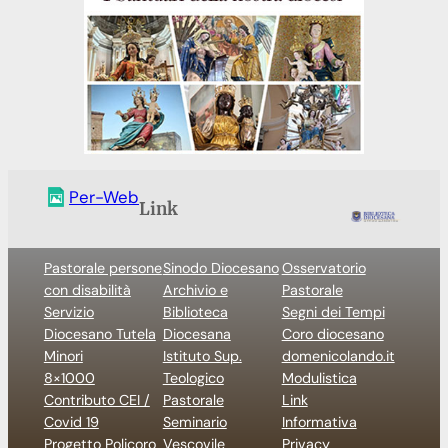
Per-Web
Link
Pastorale persone
Sinodo Diocesano
Osservatorio
con disabilità
Archivio e
Pastorale
Servizio
Biblioteca
Segni dei Tempi
Diocesano Tutela
Diocesana
Coro diocesano
Minori
Istituto Sup.
domenicolando.it
8×1000
Teologico
Modulistica
Contributo CEI /
Pastorale
Link
Covid 19
Seminario
Informativa
Progetto Policoro
Vescovile
Privacy