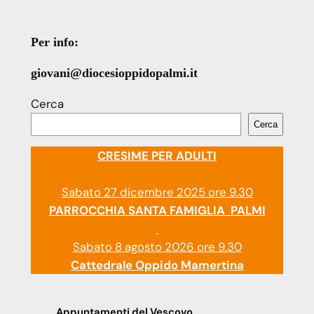
Per info:
giovani@diocesioppidopalmi.it
Cerca
Cerca
CRESIME PER ADULTI
Sabato 27 dicembre 2025 ore 9.30
PARROCCHIA SANTA FAMIGLIA PALMI
Sabato 8 agosto 2026 ore 9.30
Cattedrale Oppido Mamertina
Appuntamenti del Vescovo