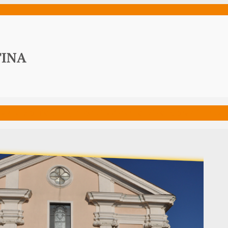
ws
Media
Documenti
Acqua Viva News
Contat