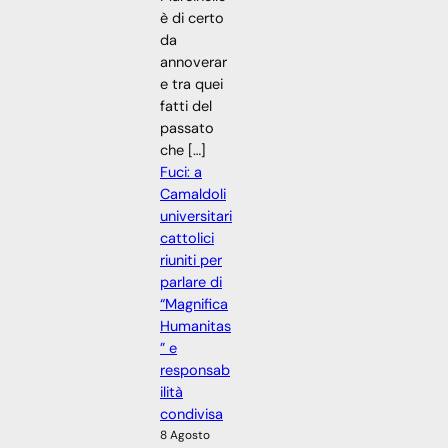
è di certo
da
annoverar
e tra quei
fatti del
passato
che […]
Fuci: a
Camaldoli
universitari
cattolici
riuniti per
parlare di
“Magnifica
Humanitas
” e
responsab
ilità
condivisa
8 Agosto