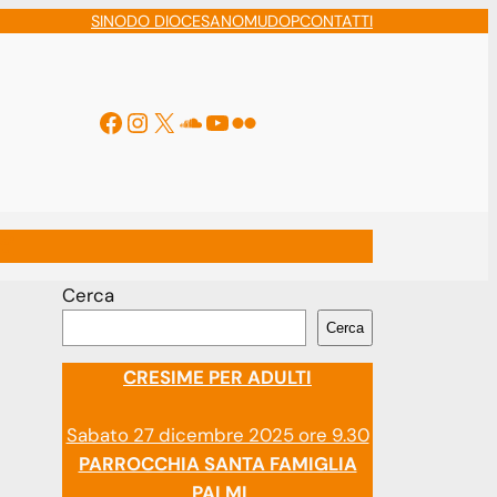
SINODO DIOCESANO
MUDOP
CONTATTI
Facebook
Instagram
X
Soundcloud
YouTube
Flickr
ti
Cerca
Cerca
CRESIME PER ADULTI
Sabato 27 dicembre 2025 ore 9.30
PARROCCHIA SANTA FAMIGLIA
PALMI