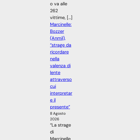
o va alle
262
vittime, […]
Marcinelle:
Bozzer
(Anmil),
“strage da
ricordare
nella
valenza di
lente
attraverso
cui
interpretar
e il
presente”
8 Agosto
2026
“La strage
di
Marcinelle