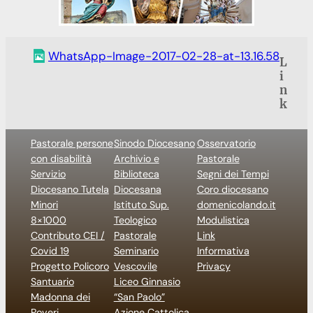
WhatsApp-Image-2017-02-28-at-13.16.58
L
i
n
k
Pastorale persone
Sinodo Diocesano
Osservatorio
con disabilità
Archivio e
Pastorale
Servizio
Biblioteca
Segni dei Tempi
Diocesano Tutela
Diocesana
Coro diocesano
Minori
Istituto Sup.
domenicolando.it
8×1000
Teologico
Modulistica
Contributo CEI /
Pastorale
Link
Covid 19
Seminario
Informativa
Progetto Policoro
Vescovile
Privacy
Santuario
Liceo Ginnasio
Madonna dei
“San Paolo”
Poveri
Azione Cattolica