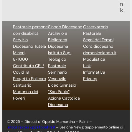
n
k
Pastorale persone
Sinodo Diocesano
Osservatorio
con disabilità
Archivio e
Pastorale
Servizio
Biblioteca
Segni dei Tempi
Diocesano Tutela
Diocesana
Coro diocesano
Minori
Istituto Sup.
domenicolando.it
8×1000
Teologico
Modulistica
Contributo CEI /
Pastorale
Link
Covid 19
Seminario
Informativa
Progetto Policoro
Vescovile
Privacy
Santuario
Liceo Ginnasio
Madonna dei
“San Paolo”
Poveri
Azione Cattolica
Diocesana
© 2025 – Diocesi di Oppido Mamertina – Palmi –
info@diocesioppidopalmi.it
– Sezione News: Supplemento online di