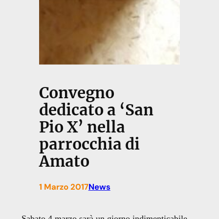
Convegno
dedicato a ‘San
Pio X’ nella
parrocchia di
Amato
1 Marzo 2017
News
Sabato 4 marzo sarà un giorno indimenticabile