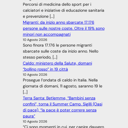
Percorsi di medicina dello sport per i
calciatori e iniziative di educazione sanitaria
e prevenzione […]
Migranti: da inizio anno sbarcate 17.176
persone sulle nostre coste. Oltre il 19% sono
minori non accompagnati
10 Agosto 2026
Sono finora 17.176 le persone migranti
sbarcate sulle coste da inizio anno. Nello
stesso periodo, […]
Caldo: ministero della Salute, domani
“bollino rosso” in 19 città
10 Agosto 2026
Prosegue l’ondata di caldo in Italia. Nella
giornata di domani, 11 agosto, saranno 19 le
[…]
Terra Santa: Betlemme, “Bambini senza
confini”, torna il Summer Camp. Sigilli (Oasi
di pace), “la pace è poter correre senza
paura”
10 Agosto 2026
“Ci sono momenti in cui, per capire davvero