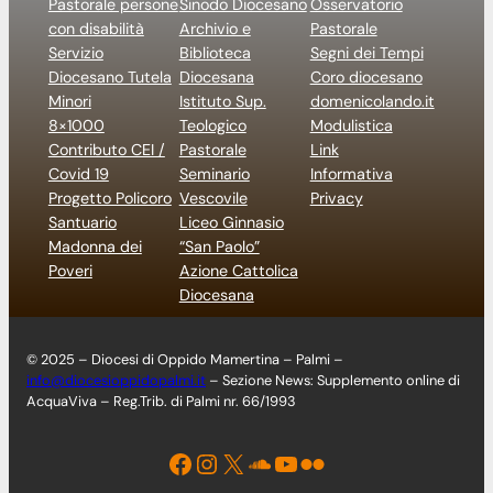
Pastorale persone
Sinodo Diocesano
Osservatorio
con disabilità
Archivio e
Pastorale
Servizio
Biblioteca
Segni dei Tempi
Diocesano Tutela
Diocesana
Coro diocesano
Minori
Istituto Sup.
domenicolando.it
8×1000
Teologico
Modulistica
Contributo CEI /
Pastorale
Link
Covid 19
Seminario
Informativa
Progetto Policoro
Vescovile
Privacy
Santuario
Liceo Ginnasio
Madonna dei
“San Paolo”
Poveri
Azione Cattolica
Diocesana
© 2025 – Diocesi di Oppido Mamertina – Palmi –
info@diocesioppidopalmi.it
– Sezione News: Supplemento online di
AcquaViva – Reg.Trib. di Palmi nr. 66/1993
Facebook
Instagram
X
Soundcloud
YouTube
Flickr