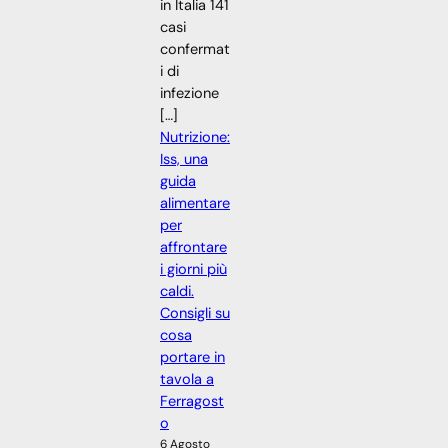
in Italia 141
casi
confermat
i di
infezione
[…]
Nutrizione:
Iss, una
guida
alimentare
per
affrontare
i giorni più
caldi.
Consigli su
cosa
portare in
tavola a
Ferragost
o
6 Agosto