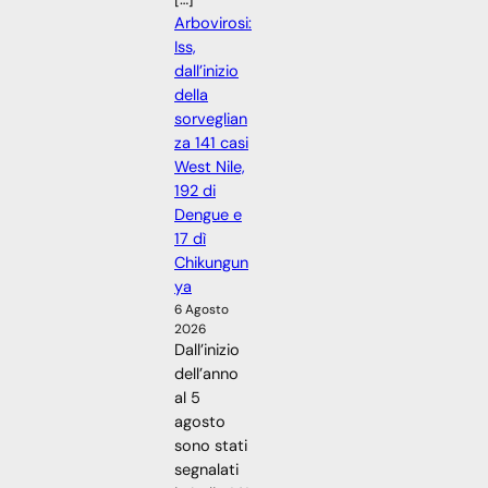
Arbovirosi:
Iss,
dall’inizio
della
sorveglian
za 141 casi
West Nile,
192 di
Dengue e
17 dì
Chikungun
ya
6 Agosto
2026
Dall’inizio
dell’anno
al 5
agosto
sono stati
segnalati