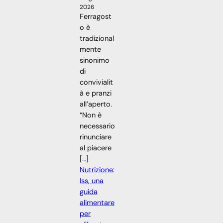
2026
Ferragost
o è
tradizional
mente
sinonimo
di
convivialit
à e pranzi
all’aperto.
“Non è
necessario
rinunciare
al piacere
[…]
Nutrizione:
Iss, una
guida
alimentare
per