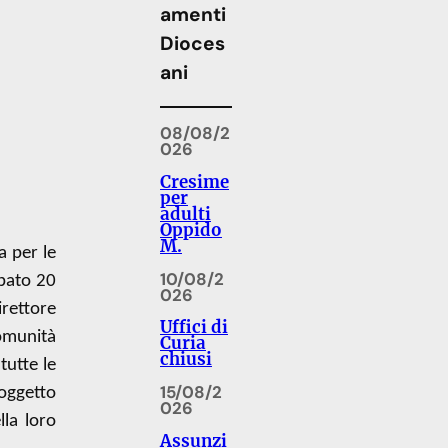
amenti
Dioces
ani
08/08/2
026
Cresime
per
adulti
Oppido
M.
a per le
10/08/2
abato 20
026
rettore
Uffici di
omunità
Curia
chiusi
tutte le
15/08/2
 oggetto
026
lla loro
Assunzi