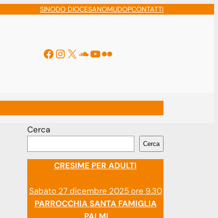
SINODO DIOCESANO
MUDOP
CONTATTI
Facebook
Instagram
X
Soundcloud
YouTube
Flickr
ti
Cerca
Cerca
CRESIME PER ADULTI
Sabato 27 dicembre 2025 ore 9.30
PARROCCHIA SANTA FAMIGLIA
PALMI