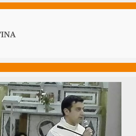
ws
Media
Documenti
Acqua Viva News
Contat