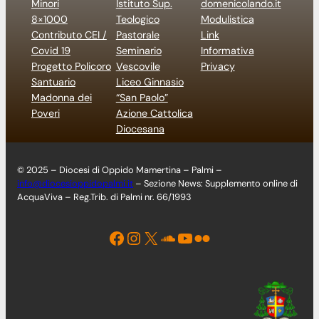
Minori
Istituto Sup.
domenicolando.it
8×1000
Teologico
Modulistica
Contributo CEI /
Pastorale
Link
Covid 19
Seminario
Informativa
Progetto Policoro
Vescovile
Privacy
Santuario
Liceo Ginnasio
Madonna dei
“San Paolo”
Poveri
Azione Cattolica
Diocesana
© 2025 – Diocesi di Oppido Mamertina – Palmi –
info@diocesioppidopalmi.it
– Sezione News: Supplemento online di
AcquaViva – Reg.Trib. di Palmi nr. 66/1993
Facebook
Instagram
X
Soundcloud
YouTube
Flickr